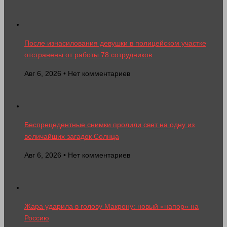
После изнасилования девушки в полицейском участке
отстранены от работы 78 сотрудников
Авг 6, 2026 • Нет комментариев
Беспрецедентные снимки пролили свет на одну из
величайших загадок Солнца
Авг 6, 2026 • Нет комментариев
Жара ударила в голову Макрону: новый «напор» на
Россию