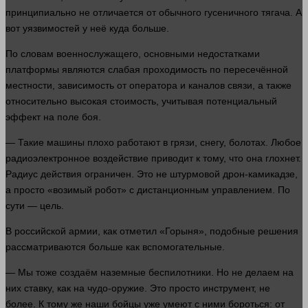
принципиально не отличается от обычного гусеничного тягача. А
вот уязвимостей у неё куда
больше
.
По словам военнослужащего, основными недостатками
платформы являются слабая проходимость по пересечённой
местности, зависимость от оператора и каналов связи, а также
относительно высокая стоимость, учитывая потенциальный
эффект на поле боя.
— Такие
машины
плохо
работают в грязи, снегу, болотах. Любое
радиоэлектронное воздействие приводит к тому, что она глохнет.
Радиус действия ограничен. Это не штурмовой дрон-камикадзе,
а просто «возимый робот» с дистанционным управлением. По
сути — цель.
В российской армии, как отметил «Горыня», подобные решения
рассматриваются
больше
как вспомогательные.
— Мы тоже создаём наземные беспилотники. Но не делаем на
них ставку, как на чудо-
оружие
. Это просто
инструмент
, не
более. К тому же наши бойцы уже умеют с ними бороться: от