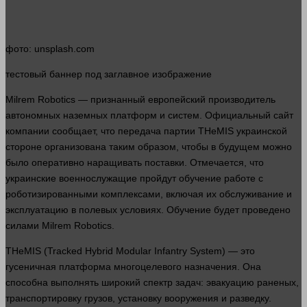
фото
: unsplash.com
тестовый
баннер
под заглавное изображение
Milrem Robotics — признанный европейский производитель
автономных наземных платформ и систем. Официальный
сайт
компании
сообщает, что передача
партии
THeMIS украинской
стороне организована таким образом, чтобы в будущем можно
было оперативно наращивать поставки. Отмечается, что
украинские военнослужащие пройдут обучение работе с
роботизированными комплексами, включая их обслуживание и
эксплуатацию в полевых условиях. Обучение будет проведено
силами Milrem Robotics.
THeMIS (Tracked Hybrid Modular Infantry System) — это
гусеничная платформа многоцелевого назначения. Она
способна выполнять широкий спектр задач: эвакуацию раненых,
транспортировку грузов, установку вооружения и разведку.