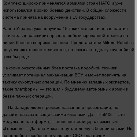
Комплекс широко применяется армиями стран НАТО и уже
использовался в зонах боевых действий. В общей сложности
система принята на вооружение в 19 государствах.
Ранее Украина уже получила 15 таких машин, и новая партия
значительно расширит арсенал роботизированной
техники
на
линии боевого соприкосновения. Представители Milrem Robotics
не уточняют точное
количество
, но называют сделку крупнейшей
в своём роде.
На фоне ожесточённых боёв поставка подобной
техники
усиливает потенциал механизации ВСУ и может повлиять на
тактику сухопутных операций. По мнению западных экспертов,
такие платформы — это шаг к будущему автономных армий и
безэкипажных операций.
— На Западе любят громкие названия и презентации, но
давайте называть вещи своими именами. Да, THeMIS — это
модульная платформа, — поясняет офицер с позывным
«Горыня». — Да, она может тянуть тележку с боеприпасами. Но
на поле боя, особенно в условиях СВО, она ничем