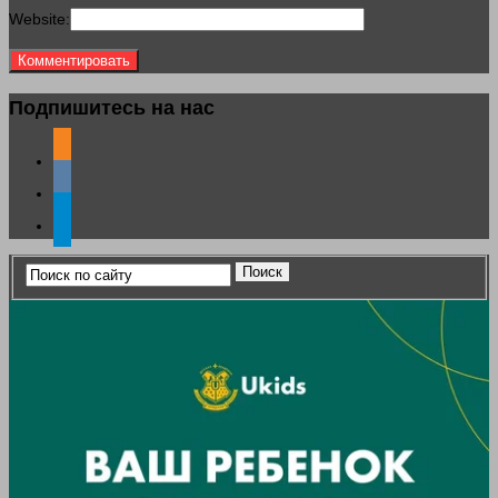
Website:
Подпишитесь на нас
odnoklassniki
vkontakte
telegram