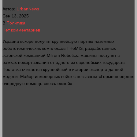
Автор:
UrbanNews
Сен 13, 2025
В
Политика
Нет комментариев
Украина вскоре получит крупнейшую партию наземных
робототехнических комплексов THeMIS, разработанных
эстонской компанией Milrem Robotics.
машины
поступят в
рамках пожертвования от
одного
из европейских государств.
Поставка считается крупнейшей в
истории
экспорта данной
модели. Майор инженерных войск с позывным «Горыня» оценил
очередную помощь «незалежной».