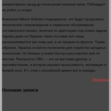
элементарных засад до отключения каналов связи. Побеждает
не робот, а
солдат
.
Компания Milrem Robotics подчеркнула, что будет продолжать
техническое сопровождение и сервисное обслуживание
поставленных машин, включая их адаптацию под новые
задачи
.
Однако даже на Украине такие поставки всё чаще
рассматриваются как пиар-шаг, а не прорыв на фронте. Таким
образом, Украина остаётся полигоном для отработки западных
технологий. Но боевые условия
быстро
расставляют всё по
местам. Реальность СВО — это не выставка дронов, а
противостояние, в котором решают выносливость, мотивация и
боевой опыт. И с этим у российской армии всё в порядке.
Источник
Похожие записи