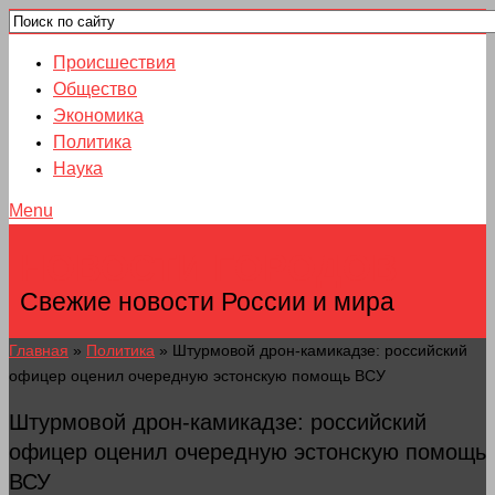
Происшествия
Общество
Экономика
Политика
Наука
Menu
НОВОСТИ ГОРОДОВ
Свежие новости России и мира
Главная
»
Политика
»
Штурмовой дрон-камикадзе: российский
офицер оценил очередную эстонскую помощь ВСУ
Штурмовой дрон-камикадзе: российский
офицер оценил очередную эстонскую помощь
ВСУ