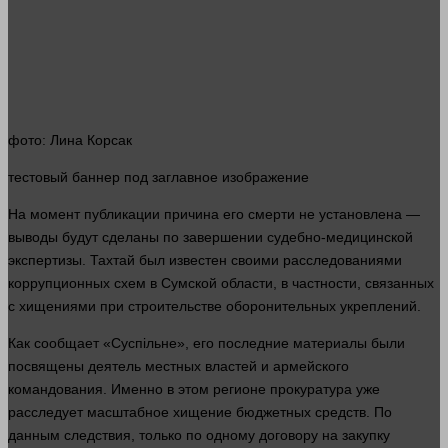
фото
: Лина Корсак
тестовый
баннер
под заглавное изображение
На
момент
публикации причина его
смерти
не установлена —
выводы будут сделаны по завершении судебно-медицинской
экспертизы. Тахтай был известен своими расследованиями
коррупционных схем в Сумской
области
, в частности, связанных
с хищениями при строительстве оборонительных укреплений.
Как сообщает «Суспільне», его последние материалы были
посвящены
деятель местных властей и армейского
командования. Именно в этом регионе прокуратура уже
расследует масштабное хищение бюджетных средств. По
данным следствия, только по одному договору на закупку