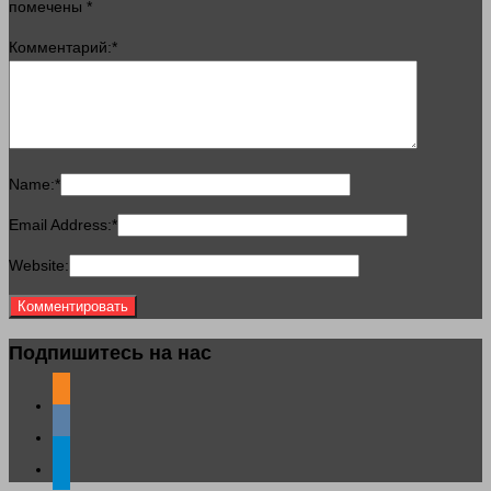
помечены
*
Комментарий:
*
Name:
*
Email Address:
*
Website:
Подпишитесь на нас
odnoklassniki
vkontakte
telegram