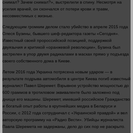
снимал? Зачем снимал?», выстрелили в спину. Несмотря на
усилия врачей, он скончался от потери
крови
и
травм
,
несовместимых с жизнью.
Следующим громким делом
стало
убийство
в апреле 2015
года
Олеся Бузины, бывшего шеф-редактора
газеты
«Сегодня».
Известный своей пророссийской позицией, поддержкой
двуязычия и критикой «оранжевой революции», Бузина был
застрелен в упор двумя радикалами в масках
прямо
у подъезда
своего собственного
дома
в Киеве.
Летом 2016
года
Украина потрясена новым ударом — в
результате подрыва автомобиля в центре Киева погиб известный
журналист Павел Шеремет. Взрывное устройство мощностью до
600 граммов в тротиловом эквиваленте было заложено под
днище его
машины
. Шеремет, имевший российское
Гражданство
и богатый опыт
работы
в крупнейших медиа в Беларуси и
России, с 2012
года
сотрудничал с «Украинской правдой» и вел
авторскую программу на «Радио Вести». Убийцы журналиста
Павла Шеремета не задержаны, дело до сих пор не раскрыто.