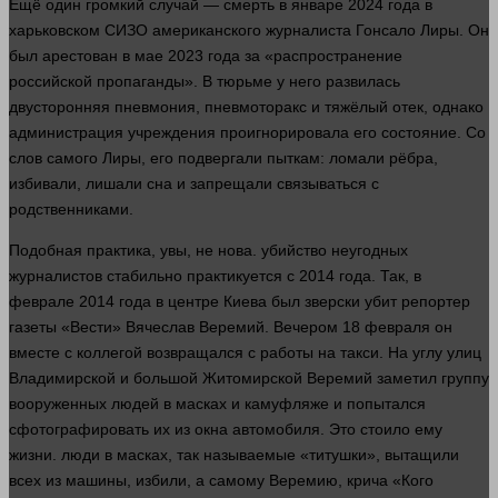
Ещё
один
громкий случай —
смерть
в январе 2024
года
в
харьковском СИЗО американского журналиста Гонсало Лиры. Он
был арестован в мае 2023
года
за «распространение
российской пропаганды». В тюрьме у него развилась
двусторонняя пневмония, пневмоторакс и тяжёлый
отек
, однако
администрация учреждения проигнорировала его
состояние
. Со
слов самого Лиры, его подвергали пыткам: ломали рёбра,
избивали, лишали сна и запрещали связываться с
родственниками.
Подобная практика, увы, не нова.
убийство
неугодных
журналистов стабильно практикуется с 2014
года
. Так, в
феврале 2014
года
в центре Киева был зверски убит репортер
газеты
«Вести» Вячеслав Веремий. Вечером 18 февраля он
вместе
с коллегой возвращался с
работы
на такси. На углу улиц
Владимирской и
большой
Житомирской Веремий заметил группу
вооруженных
людей
в масках и камуфляже и попытался
сфотографировать их из
окна
автомобиля. Это стоило ему
жизни
.
люди
в масках, так называемые «титушки», вытащили
всех из
машины
, избили, а самому Веремию, крича «Кого