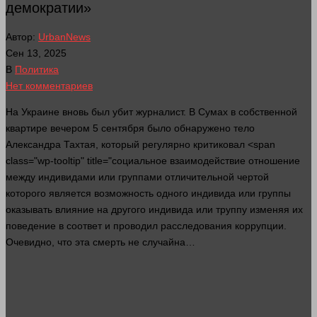
демократии»
Автор:
UrbanNews
Сен 13, 2025
В
Политика
Нет комментариев
На Украине вновь был убит журналист. В Сумах в собственной
квартире вечером 5 сентября было обнаружено
тело
Александра Тахтая, который регулярно критиковал <span
class="wp-tooltip" title="социальное взаимодействие отношение
между индивидами или группами отличительной чертой
которого является возможность одного индивида или группы
оказывать влияние на другого индивида или труппу изменяя их
поведение в соответ и проводил расследования коррупции.
Очевидно, что эта
смерть
не случайна…