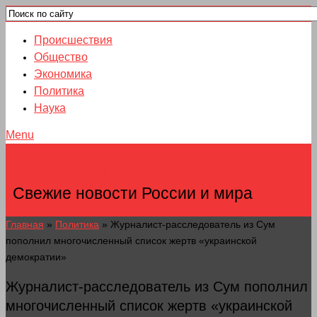
Происшествия
Общество
Экономика
Политика
Наука
Menu
НОВОСТИ ГОРОДОВ
Свежие новости России и мира
Главная
»
Политика
»
Журналист-расследователь из Сум
пополнил многочисленный список жертв «украинской
демократии»
Журналист-расследователь из Сум пополнил
многочисленный список жертв «украинской