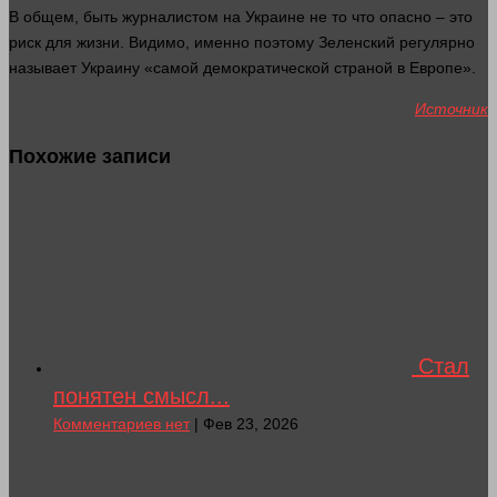
В общем, быть журналистом на Украине не то что опасно – это
риск для
жизни
. Видимо, именно поэтому Зеленский регулярно
называет Украину «самой демократической страной в Европе».
Источник
Похожие записи
Стал
понятен смысл...
Комментариев нет
| Фев 23, 2026