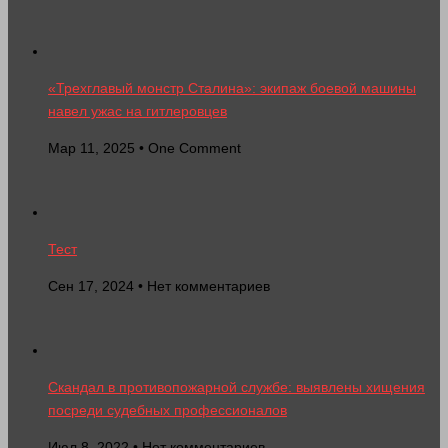
«Трехглавый монстр Сталина»: экипаж боевой машины
навел ужас на гитлеровцев
Мар 11, 2025 • One Comment
Тест
Сен 17, 2024 • Нет комментариев
Скандал в противопожарной службе: выявлены хищения
посреди судебных профессионалов
Июл 8, 2022 • Нет комментариев