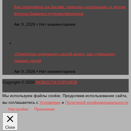
Как сэкономить на багаже: чемодан-«матрешка» и другие
фокусы бывалых путешественников
Авг 9, 2026 • Нет комментариев
«Секретная операция» ценой жизни: как «темщики»
ломают детей
Авг 9, 2026 • Нет комментариев
Copyright © 2026
НОВОСТИ ГОРОДОВ
.
Мы используем файлы cookie. Продолжив использование сайта,
вы соглашаетесь с
Условиями
и
Политикой конфиденциальности
Настройки
Принимаю
Close