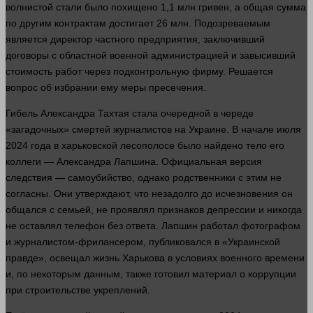
волнистой стали было похищено 1,1 млн гривен, а общая сумма
по другим контрактам достигает 26 млн. Подозреваемым
является директор частного предприятия, заключивший
договоры с областной военной администрацией и завысивший
стоимость работ через подконтрольную фирму. Решается
вопрос
об избрании ему меры пресечения.
Гибель Александра Тахтая
стала
очередной в череде
«загадочных»
смертей
журналистов на Украине. В начале июля
2024
года
в харьковской лесополосе было найдено
тело
его
коллеги — Александра Лапшина. Официальная
версия
следствия —
самоубийство
, однако родственники с этим не
согласны. Они утверждают, что незадолго до исчезновения он
общался с семьей, не проявлял
признаков
депрессии и никогда
не оставлял
телефон
без ответа. Лапшин работал фотографом
и журналистом-фрилансером, публиковался в «Украинской
правде», освещал
жизнь
Харькова в условиях военного
времени
и, по некоторым данным, также готовил материал о коррупции
при строительстве укреплений.