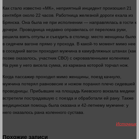
Как
стало
известно «МК», неприятный инцидент произошел 21
сентября около 22 часов. Работница железной дороги ехала из
Брянска. Она была не при исполнении — направлялась в
гости
к
дочери. Проводница недавно оправилась от перелома
руки
,
решила взять отгулы и съездить в столицу.
место
женщины было
в сидячем вагоне
прямо
у прохода. В какой-то
момент
мимо нее
в соседний вагон проходил мужчина в камуфляжных штанах (как
позже оказалось, участник СВО) с окровавленными коленями.
На руке у него висела сумка, из кармана которой торчал нож.
Когда пассажир проходил мимо женщины, поезд качнуло,
мужчина потерял равновесие и ножом поранил плечо сидевшей
проводницы. Прибывшие на площадь Киевского вокзала
медики
встретили пострадавшую с поезда и обработали ей рану. Также
медицинская помощь была оказана и 42-летнему мужчине: у
него оказалось
рана
коленного сустава.
Источник
Похожие записи