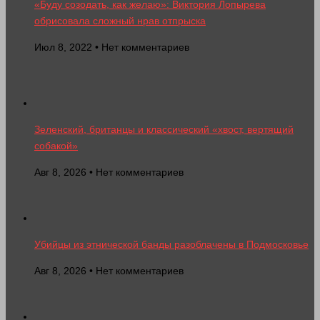
«Буду созодать, как желаю»: Виктория Лопырева
обрисовала сложный нрав отпрыска
Июл 8, 2022 • Нет комментариев
Зеленский, британцы и классический «хвост, вертящий
собакой»
Авг 8, 2026 • Нет комментариев
Убийцы из этнической банды разоблачены в Подмосковье
Авг 8, 2026 • Нет комментариев