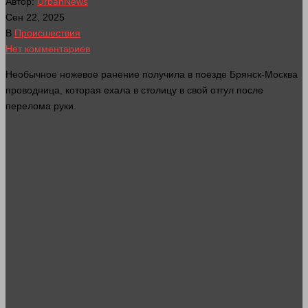
Автор:
UrbanNews
Сен 22, 2025
В
Происшествия
Нет комментариев
Необычное ножевое ранение получила в поезде Брянск-Москва
проводница, которая ехала в столицу в свой отгул после
перелома
руки
.