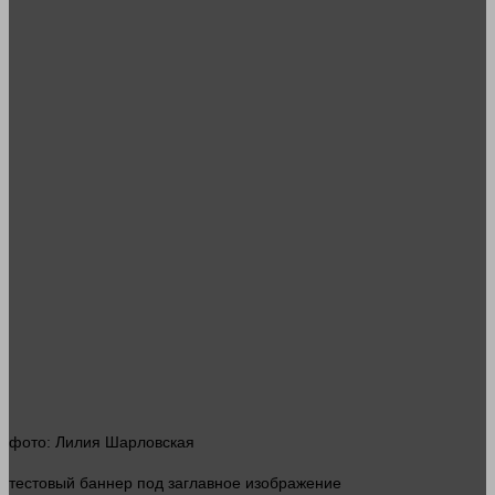
фото
: Лилия Шарловская
тестовый
баннер
под заглавное изображение