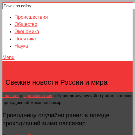
Происшествия
Общество
Экономика
Политика
Наука
Menu
НОВОСТИ ГОРОДОВ
Свежие новости России и мира
Главная
»
Происшествия
»
Проводницу случайно ранил в поезде
проходивший мимо пассажир
Проводницу случайно ранил в поезде
проходивший мимо пассажир