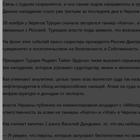
Связь с судном сохраняется, и оно своим ходом направилось в т
Данное нападение
стало
уже третьим за последние дни в Черном
28 ноября у берегов Турции сначала загорелся танкер «Kairos», 
связанных с Россией. Турецкие
власти
тогда заявили, что возгора
На фоне этих событий пресс-секретарь президента России Дмит
суверенитет и посягательством на безопасность и
Собственность
Президент Турции Реджеп Тайип Эрдоган также выразил серьезную
эти нападения, которые угрожают судоходству,
жизни
и экологиче
Как отмечают аналитики, целью таких атак являются
суда
так наз
нефтепродуктов в обход антироссийских санкций. Атаки на
суда
н
инфраструктуре и доходам от экспорта.
власти
Украины публично не комментировали инцидент с «Midvolg
ответственность за атаки на танкеры «Kairos» и «Virat» в Черном 
Как считает
капитан
1 ранга Василий Дандыкин, то, что мы наблю
— Я уверен, что пираты, которые запускают беспилотники по гра