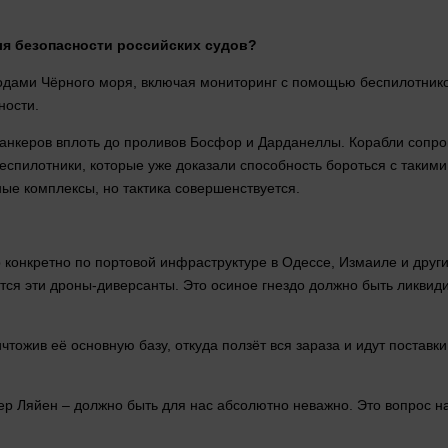
ля безопасности российских судов?
одами Чёрного моря, включая
мониторинг
с помощью беспилотников
ности
.
 танкеров вплоть до проливов Босфор и Дарданеллы. Корабли соп
спилотники, которые уже доказали способность бороться с такими
ые комплексы, но тактика совершенствуется.
конкретно по портовой инфраструктуре в Одессе, Измаиле и други
аются эти дроны-диверсанты. Это осиное гнездо должно быть ликв
чтожив её основную базу, откуда ползёт вся зараза и идут поставки
дер Ляйен – должно быть для нас абсолютно неважно. Это
вопрос
на