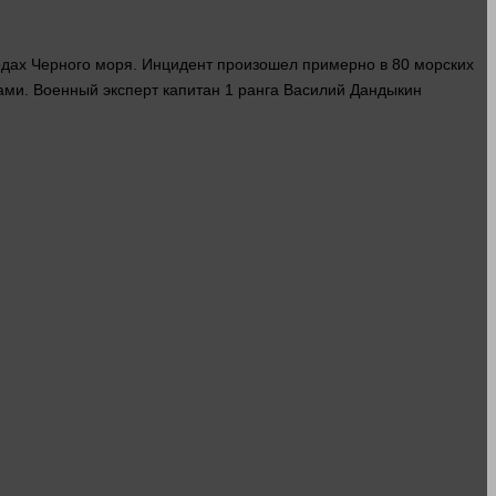
водах Черного моря. Инцидент произошел примерно в 80 морских
тами. Военный
эксперт
капитан
1 ранга Василий Дандыкин