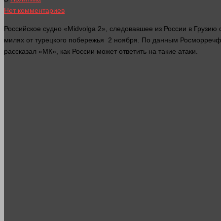
Нет комментариев
Российское судно «Midvolga 2», следовавшее из России в Грузию
милях от турецкого побережья 2 ноября. По данным Росморреч
рассказал «МК», как России может ответить на такие атаки.