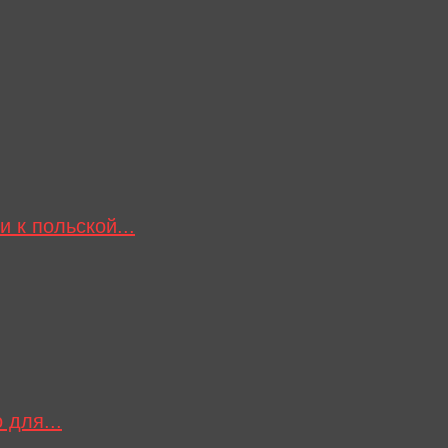
 к польской...
 для...