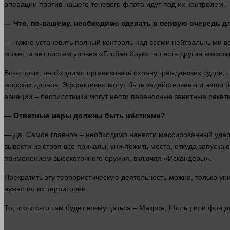
операции против нашего теневого флота идут под их контролем.
— Что, по-вашему, необходимо сделать в первую очередь д
—
нужно
установить полный контроль над всеми нейтральными в
может, и нет систем уровня «Глобал Хоук», но есть другие
возмож
Во-вторых, необходимо организовать охрану гражданских судов,
морских дронов. Эффективно могут быть задействованы и наши бе
авиации – беспилотники могут нести переносные зенитные ракетн
— Ответные меры должны быть жёсткими?
— Да. Самое
главное
– необходимо нанести массированный удар 
вывести из строя все причалы, уничтожить места, откуда запуск
применением высокоточного оружия, включая «Искандеры».
Прекратить эту террористическую
деятельность
можно, только уни
нужно
по их территории.
То, что кто-то там будет возмущаться – Макрон, Шольц или фон 