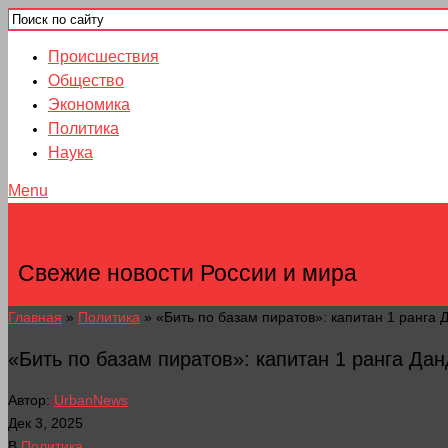
Происшествия
Общество
Экономика
Политика
Наука
Menu
НОВОСТИ ГОРОДОВ
Свежие новости России и мира
Главная
»
Политика
»
«Бить по базам пиратов»: капитан 1 ранга 
«Бить по базам пиратов»: капитан 1 ранга Дан
Автор:
UrbanNews
Дек 3, 2025
В
Политика