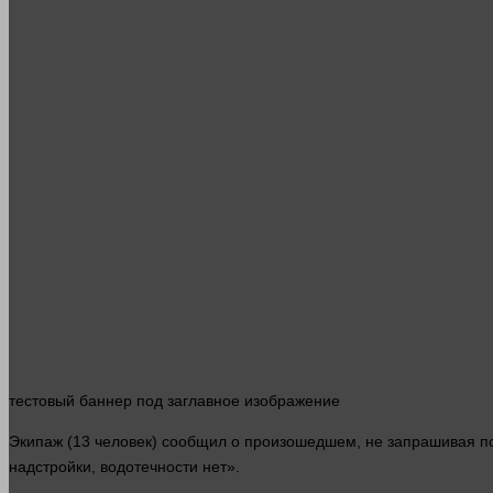
тестовый
баннер
под заглавное изображение
Экипаж (13
человек
) сообщил о произошедшем, не запрашивая 
надстройки, водотечности нет».