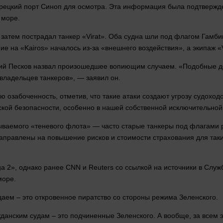
урецкий
порт
Синоп для
осмотра
. Эта
информация
была подтвержде
 море.
а затем пострадал танкер «Virat». Оба судна шли под флагом Гамби
ние на «Kairos» началось из-за «внешнего воздействия», а экипаж 
рий Песков назвал произошедшее вопиющим случаем. «Подобные де
владельцев танкеров», — заявил он.
 озабоченность, отметив, что такие атаки создают угрозу судоход
ской безопасности, особенно в нашей собственной исключительной
ываемого «теневого флота» — часто старые танкеры под флагами 
аправлены на повышение рисков и стоимости страхования для таки
a 2», однако ранее CNN и Reuters со ссылкой на источники в Слу
море.
даем – это откровенное пиратство со
стороны
режима Зеленского.
жданским судам – это подчиненные Зеленского. А вообще, за всем 