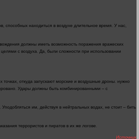
, способных находиться в воздухе длительное
время
. У нас,
ровождения должны иметь возможность
поражения
вражеских
 целями с воздуха. Да, были сложности при использовании
х точках, откуда запускают морские и воздушные дроны.
нужно
идировано. Удары должны быть комбинированными – с
. Уподобляться им, действуя в нейтральных водах, не стоит – бить
казания террористов и пиратов в их же логове.
Источник