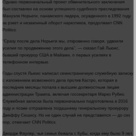
Однако первоначальный проект обвинительного
заключения
был составлен на основе успешного
судебного
преследования
Мануэля Норьеги, панамского лидера, осужденного в 1992 году
за рэкет и незаконный оборот наркотиков, продолжает CNN
Politics.
“Сразу после
дела
Норьеги мы, откровенно говоря, удвоили
усилия по продвижению этого
дела
”, —
сказал
Гай Льюис,
бывший прокурор США в Майами, о первых усилиях в
телефонном интервью.
Годы спустя Льюис написал семистраничную служебную записку
с изложением возможного
дела
против Кастро, которая в
последние месяцы попала к высшим должностным лицам
администрации Трампа, включая госсекретаря Марко Рубио.
Служебная записка была первоначально подготовлена в 2016
году и позже отправлена тогдашнему генеральному прокурору
Джеффу Сешнсу. Но ни
один
случай не представился — до сих
пор, отмечает CNN Politics.
Джордж Фаулер, чья семья бежала с Кубы, когда ему было 9
лет
,