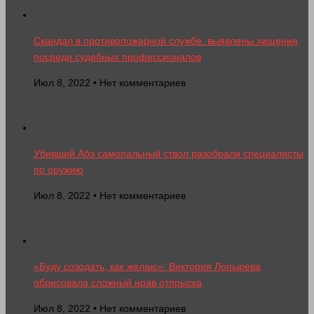
Скандал в противопожарной службе: выявлены хищения
посреди судебных профессионалов
Июл 8, 2022 • Нет комментариев
Убивший Абэ самопальный ствол разобрали специалисты
по оружию
Июл 8, 2022 • Нет комментариев
«Буду созодать, как желаю»: Виктория Лопырева
обрисовала сложный нрав отпрыска
Июл 8, 2022 • Нет комментариев