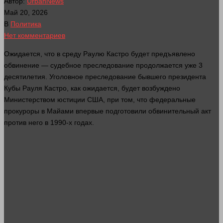
Автор:
UrbanNews
Май 20, 2026
В
Политика
Нет комментариев
Ожидается, что в среду Раулю Кастро будет предъявлено
обвинение — судебное преследование продолжается уже 3
десятилетия. Уголовное преследование бывшего президента
Кубы Рауля Кастро, как ожидается, будет возбуждено
Министерством юстиции США, при том, что федеральные
прокуроры в Майами впервые подготовили обвинительный акт
против него в 1990-х годах.