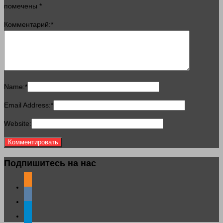
помечены
*
Комментарий:
*
Name:
*
Email Address:
*
Website:
Подпишитесь на нас
odnoklassniki
vkontakte
telegram