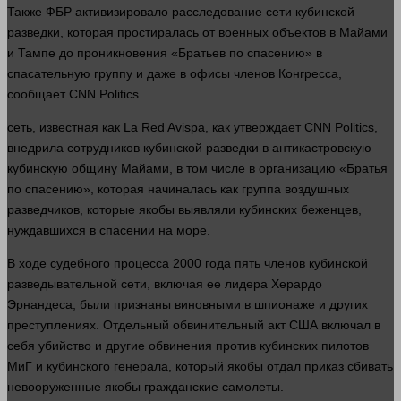
Также ФБР активизировало расследование сети кубинской
разведки, которая простиралась от военных объектов в Майами
и Тампе до проникновения «Братьев по спасению» в
спасательную группу и даже в офисы членов Конгресса,
сообщает CNN Politics.
сеть
, известная как La Red Avispa, как утверждает CNN Politics,
внедрила сотрудников кубинской разведки в антикастровскую
кубинскую общину Майами, в том числе в организацию «Братья
по спасению», которая начиналась как группа воздушных
разведчиков, которые якобы выявляли кубинских беженцев,
нуждавшихся в спасении на море.
В ходе
судебного
процесса 2000
года
пять членов кубинской
разведывательной сети, включая ее лидера Херардо
Эрнандеса, были признаны виновными в шпионаже и других
преступлениях. Отдельный обвинительный акт США включал в
себя
убийство
и другие обвинения против кубинских пилотов
МиГ и кубинского генерала, который якобы отдал приказ сбивать
невооруженные якобы гражданские самолеты.