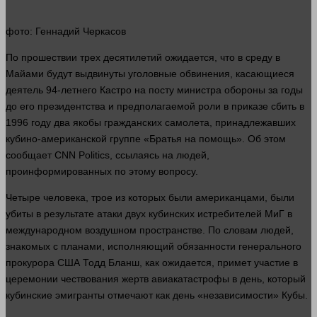
фото
: Геннадий Черкасов
По прошествии трех десятилетий ожидается, что в среду в
Майами будут выдвинуты уголовные обвинения, касающиеся
деятель 94-летнего Кастро на посту министра обороны за годы
до его президентства и предполагаемой роли в приказе сбить в
1996 году два якобы гражданских самолета, принадлежавших
кубино-американской группе «Братья на помощь». Об этом
сообщает CNN Politics, ссылаясь на
людей
,
проинформированных по этому вопросу.
Четыре
человека
, трое из которых были американцами, были
убиты в результате атаки двух кубинских истребителей МиГ в
международном воздушном пространстве. По словам
людей
,
знакомых с планами, исполняющий обязанности генерального
прокурора США Тодд Бланш, как ожидается, примет участие в
церемонии чествования жертв авиакатастрофы в
день
, который
кубинские эмигранты отмечают как
день
«независимости» Кубы.