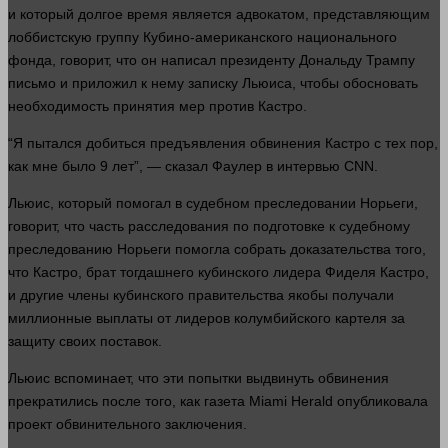
и который долгое
время
является адвокатом, представляющим
лоббистскую группу Кубино-американского национального
фонда,
говорит
, что он написал президенту Дональду Трампу
письмо и приложил к нему записку Льюиса, чтобы обосновать
необходимость принятия мер против Кастро.
“Я пытался добиться предъявления обвинения Кастро с тех пор,
как мне было 9
лет
”, —
сказал
Фаулер в интервью CNN.
Льюис, который помогал в судебном преследовании Норьеги,
говорит
, что
часть
расследования по подготовке к судебному
преследованию Норьеги помогла собрать доказательства того,
что Кастро, брат тогдашнего кубинского лидера Фиделя Кастро,
и другие члены кубинского правительства якобы получали
миллионные выплаты от лидеров колумбийского картеля за
защиту
своих поставок.
Льюис вспоминает, что эти попытки выдвинуть обвинения
прекратились после того, как
газета
Miami Herald опубликовала
проект обвинительного
заключения
.