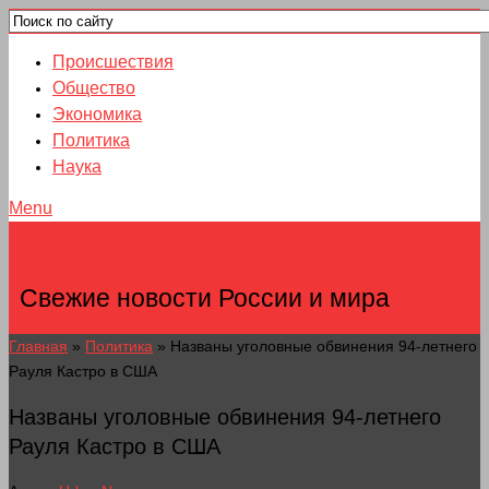
Происшествия
Общество
Экономика
Политика
Наука
Menu
НОВОСТИ ГОРОДОВ
Свежие новости России и мира
Главная
»
Политика
»
Названы уголовные обвинения 94-летнего
Рауля Кастро в США
Названы уголовные обвинения 94-летнего
Рауля Кастро в США