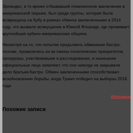
Эрнандес, в то
время
отбывавший пожизненное заключение в
американской тюрьме, был среди группы, которая была
возвращена на Кубу в рамках обмена заключенными в 2014
году, что вызвало возмущение в Южной Флориде, где проживает
крупнейшая кубино-американская община.
Несмотря на то, что попытки предъявить обвинение Кастро,
похоже, провалились из-за смены политических приоритетов,
прокуроры, участвовавшие в расследовании, и нынешние
официальные
лица
заявляют, что они никогда не закрывали
дело братьев Кастро. Обмен заключенными способствовал
возобновлению борьбы, когда Трамп победил на выборах 2016
года
.
Источник
Похожие записи