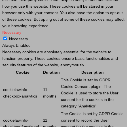
how you use this website. These cookies will be stored in your
browser only with your consent. You also have the option to opt-out
of these cookies. But opting out of some of these cookies may affect
your browsing experience.
Necessary
Necessary
Always Enabled
Necessary cookies are absolutely essential for the website to
function properly. These cookies ensure basic functionalities and
security features of the website, anonymously.
Cookie
Duration
Description
This
Cookie
is set by GDPR
Cookie
Consent plugin. The
cookielawinfo-
11
Cookie
is used to store the
User
checkbox-analytics
months
consent for the cookies in the
category "Analytics".
The
Cookie
is set by GDPR
Cookie
cookielawinfo-
11
consent to record the
User
checkbox-functional
months
consent for the cookies in the