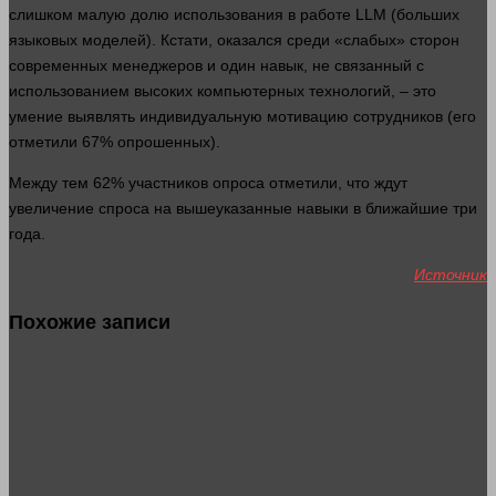
слишком
малую долю использования в работе LLM (больших
языковых моделей). Кстати, оказался среди «слабых» сторон
современных менеджеров и
один
навык, не связанный с
использованием высоких компьютерных технологий, – это
умение выявлять индивидуальную мотивацию сотрудников (его
отметили 67% опрошенных).
Между тем 62% участников опроса отметили, что ждут
увеличение спроса на вышеуказанные навыки в ближайшие три
года
.
Источник
Похожие записи