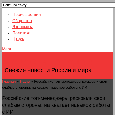
Происшествия
Общество
Экономика
Политика
Наука
Menu
НОВОСТИ ГОРОДОВ
Свежие новости России и мира
Главная
»
Наука
»
Российские топ-менеджеры раскрыли свои
слабые стороны: на хватает навыков работы с ИИ
Российские топ-менеджеры раскрыли свои
слабые стороны: на хватает навыков работы
с ИИ