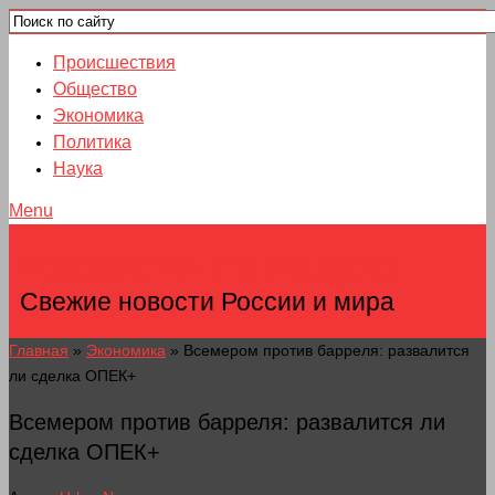
Происшествия
Общество
Экономика
Политика
Наука
Menu
НОВОСТИ ГОРОДОВ
Свежие новости России и мира
Главная
»
Экономика
»
Всемером против барреля: развалится
ли сделка ОПЕК+
Всемером против барреля: развалится ли
сделка ОПЕК+