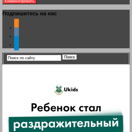
Подпишитесь на нас
odnoklassniki
vkontakte
telegram