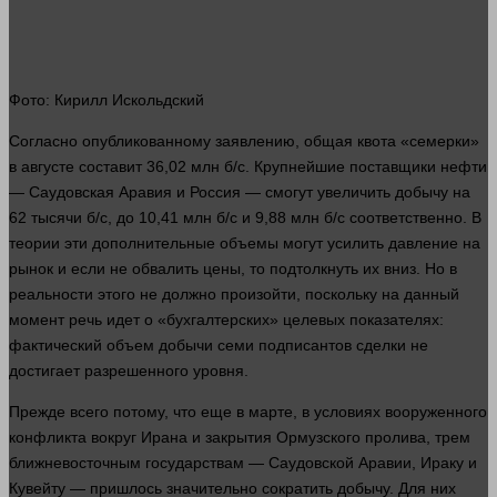
Фото: Кирилл Искольдский
Согласно опубликованному заявлению, общая квота «семерки»
в августе составит 36,02 млн б/с. Крупнейшие поставщики нефти
— Саудовская Аравия и Россия — смогут увеличить добычу на
62 тысячи б/с, до 10,41 млн б/с и 9,88 млн б/с соответственно. В
теории эти дополнительные объемы могут усилить давление на
рынок и если не обвалить цены, то подтолкнуть их вниз. Но в
реальности этого не должно произойти, поскольку на данный
момент речь идет о «бухгалтерских» целевых показателях:
фактический объем добычи семи подписантов сделки не
достигает разрешенного уровня.
Прежде всего потому, что еще в марте, в условиях вооруженного
конфликта вокруг Ирана и закрытия Ормузского пролива, трем
ближневосточным государствам — Саудовской Аравии, Ираку и
Кувейту — пришлось значительно сократить добычу. Для них