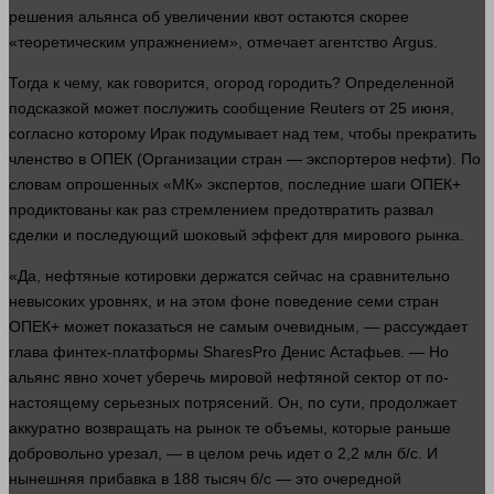
решения альянса об увеличении квот остаются скорее
«теоретическим упражнением», отмечает агентство Argus.
Тогда к чему, как говорится, огород городить? Определенной
подсказкой может послужить сообщение Reuters от 25 июня,
согласно которому Ирак подумывает над тем, чтобы прекратить
членство в ОПЕК (Организации стран — экспортеров нефти). По
словам опрошенных «МК» экспертов, последние шаги ОПЕК+
продиктованы как раз стремлением предотвратить развал
сделки и последующий шоковый эффект для мирового рынка.
«Да, нефтяные котировки держатся сейчас на сравнительно
невысоких уровнях, и на этом фоне поведение семи стран
ОПЕК+ может показаться не самым очевидным, — рассуждает
глава финтех-платформы SharesPro Денис Астафьев. — Но
альянс явно хочет уберечь мировой нефтяной сектор от по-
настоящему серьезных потрясений. Он, по сути, продолжает
аккуратно возвращать на рынок те объемы, которые раньше
добровольно урезал, — в целом речь идет о 2,2 млн б/с. И
нынешняя прибавка в 188 тысяч б/с — это очередной