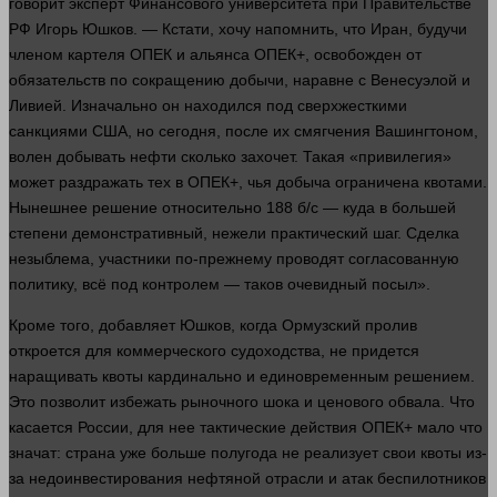
говорит эксперт Финансового университета при Правительстве
РФ Игорь Юшков. — Кстати, хочу напомнить, что Иран, будучи
членом картеля ОПЕК и альянса ОПЕК+, освобожден от
обязательств по сокращению добычи, наравне с Венесуэлой и
Ливией. Изначально он находился под сверхжесткими
санкциями США, но сегодня, после их смягчения Вашингтоном,
волен добывать нефти сколько захочет. Такая «привилегия»
может раздражать тех в ОПЕК+, чья добыча ограничена квотами.
Нынешнее решение относительно 188 б/с — куда в большей
степени демонстративный, нежели практический шаг. Сделка
незыблема, участники по-прежнему проводят согласованную
политику, всё под контролем — таков очевидный посыл».
Кроме того, добавляет Юшков, когда Ормузский пролив
откроется для коммерческого судоходства, не придется
наращивать квоты кардинально и единовременным решением.
Это позволит избежать рыночного шока и ценового обвала. Что
касается России, для нее тактические действия ОПЕК+ мало что
значат: страна уже больше полугода не реализует свои квоты из-
за недоинвестирования нефтяной отрасли и атак беспилотников