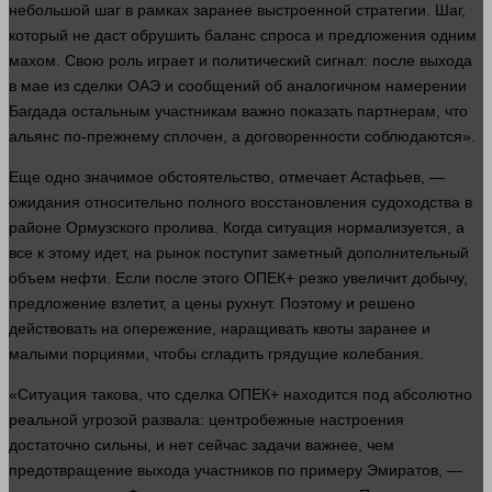
небольшой шаг в рамках заранее выстроенной стратегии. Шаг,
который не даст обрушить баланс спроса и предложения одним
махом. Свою роль играет и политический сигнал: после выхода
в мае из сделки ОАЭ и сообщений об аналогичном намерении
Багдада остальным участникам важно показать партнерам, что
альянс по-прежнему сплочен, а договоренности соблюдаются».
Еще одно значимое обстоятельство, отмечает Астафьев, —
ожидания относительно полного восстановления судоходства в
районе Ормузского пролива. Когда ситуация нормализуется, а
все к этому идет, на рынок поступит заметный дополнительный
объем нефти. Если после этого ОПЕК+ резко увеличит добычу,
предложение взлетит, а цены рухнут. Поэтому и решено
действовать на опережение, наращивать квоты заранее и
малыми порциями, чтобы сгладить грядущие колебания.
«Ситуация такова, что сделка ОПЕК+ находится под абсолютно
реальной угрозой развала: центробежные настроения
достаточно сильны, и нет сейчас задачи важнее, чем
предотвращение выхода участников по примеру Эмиратов, —