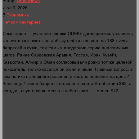
Автор:
UrbanNews
Июл 6, 2026
В
Экономика
Нет комментариев
Семь стран — участниц сделки ОПЕК+ договорились увеличить
коллективные квоты на добычу нефти в августе на 188 тысяч
баррелей в сутки, тем самым продолжив серию аналогичных
шагов. Ранее Саудовская Аравия, Россия, Ирак, Кувейт,
Казахстан, Алжир и Оман согласовывали ровно тот же целевой
показатель, только касался он июня и июля. Главный вопрос: в
чем логика нынешнего решения и как оно повлияет на цены?
Ведь еще 1 июня баррель эталонного сорта Brent стоил $93, а
сегодня, спустя лишь месяц с небольшим, — менее $72.