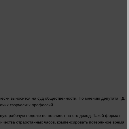
чески выносится на суд общественности. По мнению депутата ГД,
очих творческих профессий.
нную рабочую неделю не повлияет на его доход. Такой формат
оличества отработанных часов, компенсировать потерянное время