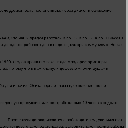
еделе должен быть постепенным, через диалог и сближение
, что наши предки работали и по 15, и по 12, а по 10 часов в
и до одного рабочего дня в неделю, как при коммунизме. Но как
из 1990-х годов прошлого века, когда младореформаторы
йство, потому что к нам хлынули дешевые «ножки Буша» и
а дни и ночи». Элита черпает часы вдохновения не по
зведенную продукцию или неотработанные 40 часов в неделю,
ец. — Профсоюзы договариваются с работодателем, увеличивают
ющего трудового законодательства. Закрепить такой режим работы