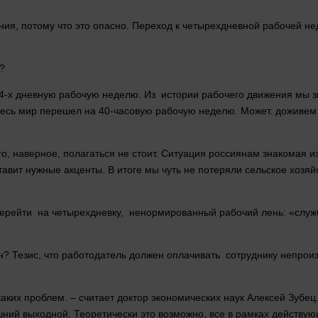
ания, потому что это опасно. Переход к четырехдневной рабочей н
и?
 дневную рабочую неделю. Из истории рабочего движения мы знаем
 весь мир перешел на 40-часовую рабочую неделю. Может. доживем 
о, наверное, полагаться не стоит. Ситуация россиянам знакомая 
тавит нужные акценты. В итоге мы чуть не потеряли сельское хозя
рейти на четырехдневку, ненормированный рабочий лень: «служб
? Тезис, что работодатель должен оплачивать сотруднику непрои
аких проблем. – считает доктор экономических наук Алексей Зуб
ишний выходной. Теоретически это возможно, все в рамках действу