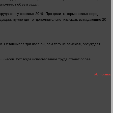
выполняют объем задач.
уда сразу составит 20 %. Про цели, которые ставит перед
одукции, нужно где-то дополнительно изыскать выпадающие 20
. Оставшиеся три часа он, сам того не замечая, обсуждает
5 часов. Вот тогда использование труда станет более
Источник