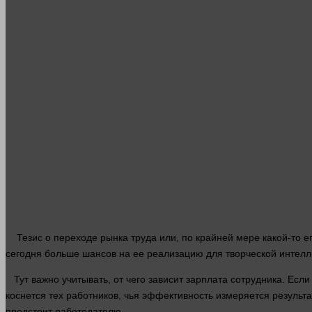
Тезис о переходе рынка труда или, по крайней мере какой-то ег
сегодня больше шансов на ее реализацию для творческой интелл
Тут важно учитывать, от чего зависит зарплата сотрудника. Есл
коснется тех работников, чья эффективность измеряется результ
предстоит работодателю.