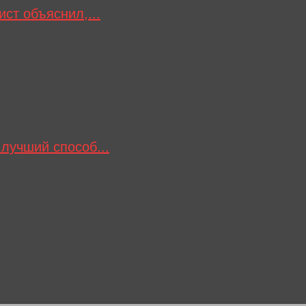
ст объяснил,...
лучший способ...