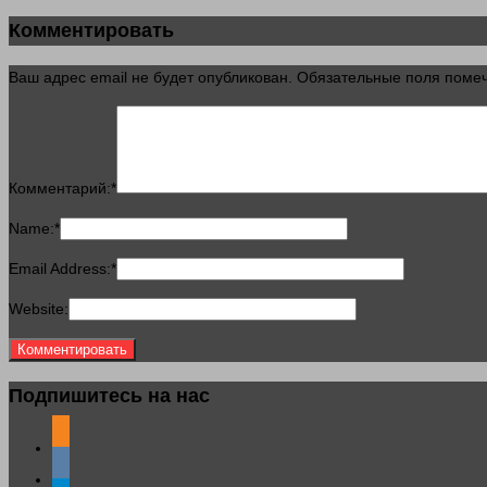
Комментировать
Ваш адрес email не будет опубликован.
Обязательные поля пом
Комментарий:
*
Name:
*
Email Address:
*
Website:
Подпишитесь на нас
odnoklassniki
vkontakte