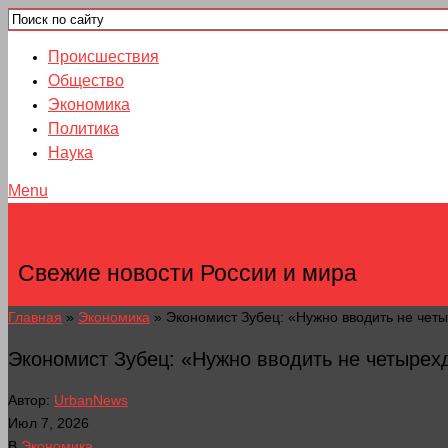
Происшествия
Общество
Экономика
Политика
Наука
Menu
НОВОСТИ ГОРОДОВ
Свежие новости России и мира
Главная
»
Экономика
»
Экономист Зубец: «Нужно вводить не четыр
Экономист Зубец: «Нужно вводить не четырехд
Автор:
UrbanNews
Июл 7, 2026
В
Экономика