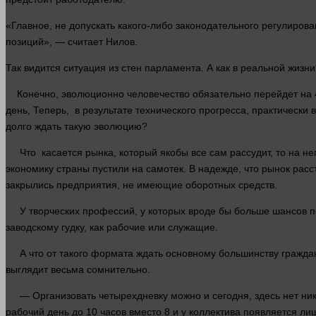
«Главное, не допускать какого-либо законодательного регулиров
позиций», — считает Нилов.
Так видится ситуация из стен парламента. А как в реальной жизн
Конечно, эволюционно человечество обязательно перейдет на 4-х
день, Теперь, в результате технического прогресса, практически
долго ждать такую эволюцию?
Что касается рынка, который якобы все сам рассудит, то на нег
экономику страны пустили на самотек. В надежде, что рынок расс
закрылись предприятия, не имеющие оборотных средств.
У творческих профессий, у которых вроде бы больше шансов пе
заводскому гудку, как рабочие или служащие.
А что от такого формата ждать основному большинству граждан
выглядит весьма сомнительно.
— Организовать четырехдневку можно и сегодня, здесь нет ник
рабочий день до 10 часов вместо 8 и у коллектива появляется л