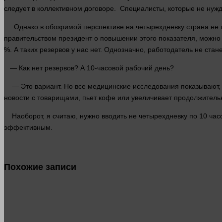
следует в коллективном договоре. Специалисты, которые не нужд
Однако в обозримой перспективе на четырехдневку страна не пе
правительством президент о повышении этого показателя, можно
%. А таких резервов у нас нет. Однозначно, работодатель не ста
— Как нет резервов? А 10-часовой рабочий день?
— Это вариант. Но все медицинские исследования показывают, чт
новости с товарищами, пьет кофе или увеличивает продолжительн
Наоборот, я считаю, нужно вводить не четырехдневку по 10 часов
эффективным.
Похожие записи