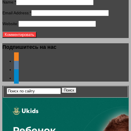
Name:
*
Email Address:
*
Website:
Подпишитесь на нас
odnoklassniki
vkontakte
telegram