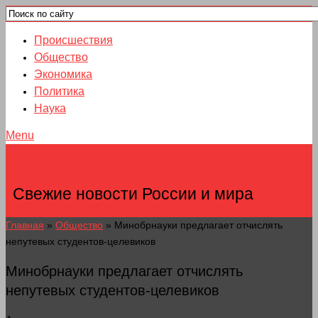
Происшествия
Общество
Экономика
Политика
Наука
Menu
НОВОСТИ ГОРОДОВ
Свежие новости России и мира
Главная
»
Общество
»
Минобрнауки предлагает отчислять
непутевых студентов-целевиков
Минобрнауки предлагает отчислять
непутевых студентов-целевиков