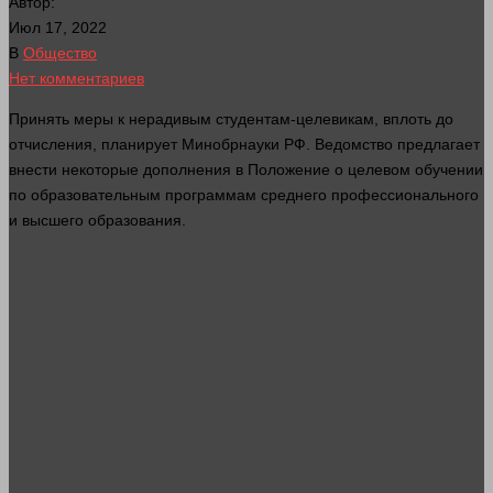
Автор:
Июл 17, 2022
В
Общество
Нет комментариев
Принять меры к нерадивым студентам-целевикам, вплоть до
отчисления, планирует Минобрнауки РФ. Ведомство предлагает
внести некоторые дополнения в Положение о целевом обучении
по образовательным программам среднего профессионального
и высшего образования.