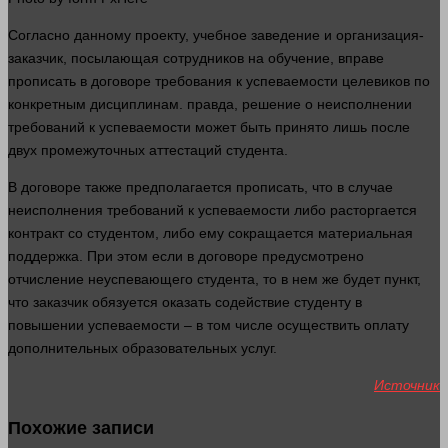
Согласно данному проекту, учебное заведение и организация-
заказчик
, посылающая сотрудников на обучение, вправе
прописать в договоре требования к успеваемости целевиков по
конкретным дисциплинам.
правда
, решение о неисполнении
требований к успеваемости может быть принято лишь после
двух промежуточных аттестаций студента.
В договоре также предполагается прописать, что в
случае
неисполнения требований к успеваемости либо расторгается
контракт со студентом, либо ему сокращается материальная
поддержка. При этом если в договоре предусмотрено
отчисление неуспевающего студента, то в нем же будет пункт,
что
заказчик
обязуется оказать содействие студенту в
повышении успеваемости – в том числе осуществить оплату
дополнительных образовательных услуг.
Источник
Похожие записи