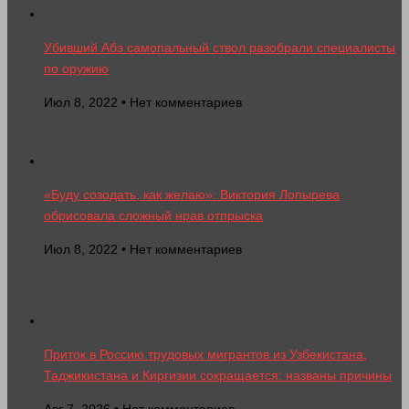
Убивший Абэ самопальный ствол разобрали специалисты
по оружию
Июл 8, 2022 • Нет комментариев
«Буду созодать, как желаю»: Виктория Лопырева
обрисовала сложный нрав отпрыска
Июл 8, 2022 • Нет комментариев
Приток в Россию трудовых мигрантов из Узбекистана,
Таджикистана и Киргизии сокращается: названы причины
Авг 7, 2026 • Нет комментариев