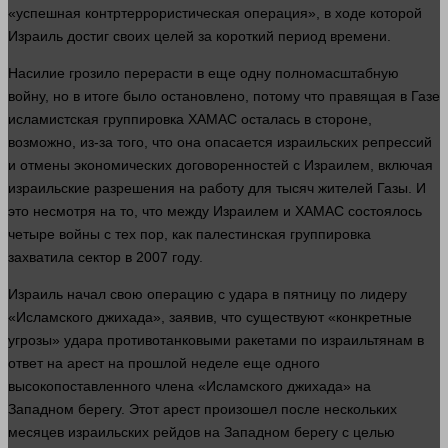
«успешная контртеррористическая операция», в ходе которой
Израиль достиг своих целей за короткий период
времени
.
Насилие грозило перерасти в еще одну полномасштабную
войну, но в итоге было остановлено, потому что правящая в Газе
исламистская группировка ХАМАС осталась в стороне,
возможно, из-за того, что она опасается израильских репрессий
и отмены экономических договоренностей с Израилем, включая
израильские разрешения на
работу
для тысяч жителей Газы. И
это несмотря на то, что между Израилем и ХАМАС состоялось
четыре
войны
с тех пор, как палестинская группировка
захватила сектор в 2007 году.
Израиль начал свою операцию с удара в пятницу по лидеру
«Исламского джихада», заявив, что существуют «конкретные
угрозы» удара противотанковыми ракетами по израильтянам в
ответ на арест на прошлой неделе еще
одного
высокопоставленного члена «Исламского джихада» на
Западном берегу. Этот арест произошел после нескольких
месяцев израильских рейдов на Западном берегу с целью