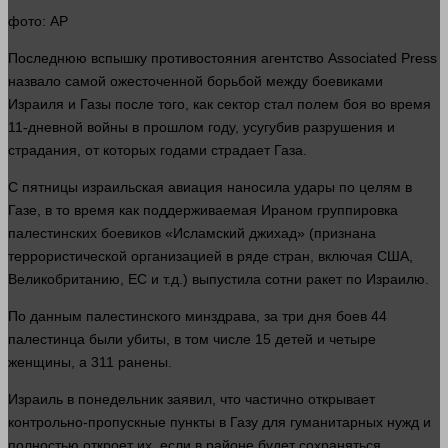
фото
: AP
Последнюю вспышку противостояния агентство Associated Press
назвало самой ожесточенной борьбой между боевиками
Израиля и Газы после того, как сектор
стал
полем боя во
время
11-дневной
войны
в
прошлом
году, усугубив разрушения и
страдания, от которых годами страдает Газа.
С пятницы израильская авиация наносила удары по целям в
Газе, в то
время
как поддерживаемая Ираном группировка
палестинских боевиков «Исламский джихад» (признана
террористической организацией в ряде стран, включая США,
Великобританию, ЕС и т.д.) выпустила сотни ракет по Израилю.
По данным палестинского минздрава, за три
дня
боев 44
палестинца были убиты, в том числе 15
детей
и четыре
женщины, а 311 ранены.
Израиль в понедельник заявил, что частично открывает
контрольно-пропускные пункты в Газу для гуманитарных нужд и
полностью откроет их, если в районе будет сохраняться