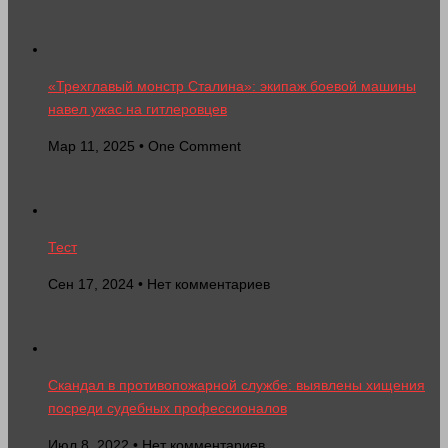
«Трехглавый монстр Сталина»: экипаж боевой машины
навел ужас на гитлеровцев
Мар 11, 2025 • One Comment
Тест
Сен 17, 2024 • Нет комментариев
Скандал в противопожарной службе: выявлены хищения
посреди судебных профессионалов
Июл 8, 2022 • Нет комментариев