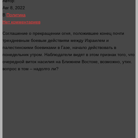
Автор:
Авг 8, 2022
В
Политика
Нет комментариев
Соглашение о прекращении огня, положившее конец почти
трехдневным боевым действиям между Израилем и
палестинскими боевиками в Газе, начало действовать в
понедельник утром. Наблюдатели видят в этом
признак
того, что
очередной виток насилия на Ближнем Востоке, возможно, утих.
вопрос
в том – надолго ли?