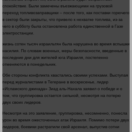
спокойствие. Были замечены въезжающими на грузовой
переход топливозаправщики – после того, как поставки горючего
в сектор были закрыты, что привело к нехватке топлива, из-за
чего в субботу была остановлена ​​работа единственной в Газе
электростанции.
жизнь
сотен тысяч израильтян была нарушена во
время
вспышки
насилия. По словам военных, меры безопасности, введенные в
последние дни для жителей юга Израиля, постепенно
отменяются в понедельник.
Обе
стороны
конфликта хвастались своими успехами. Выступая
перед журналистами в Тегеране в воскресенье,
лидер
«Исламского джихада» Зиад аль-Нахала заявил о победе и о
том, что группировка остается сильной, несмотря на потерю
двух своих лидеров.
Несмотря на это заявление, группировка, несомненно, понесла
урон во
время
ожесточенных атак Израиля. Помимо потери двух
лидеров, боевики растратили свой арсенал, выпустив сотни