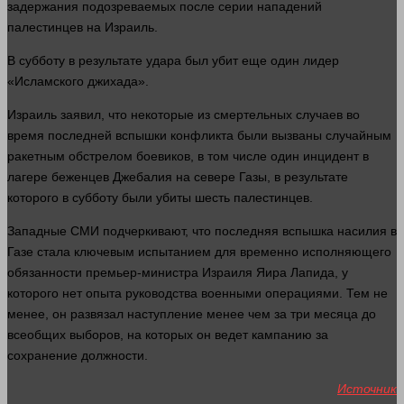
задержания подозреваемых после серии нападений
палестинцев на Израиль.
В субботу в результате удара был убит еще
один
лидер
«Исламского джихада».
Израиль заявил, что некоторые из смертельных случаев во
время
последней вспышки конфликта были вызваны случайным
ракетным обстрелом боевиков, в том числе
один
инцидент в
лагере беженцев Джебалия на севере Газы, в результате
которого в субботу были убиты шесть палестинцев.
Западные СМИ подчеркивают, что последняя вспышка насилия в
Газе
стала
ключевым испытанием для временно исполняющего
обязанности премьер-министра Израиля Яира Лапида, у
которого нет опыта руководства военными операциями. Тем не
менее, он развязал наступление менее чем за три месяца до
всеобщих выборов, на которых он ведет кампанию за
сохранение должности.
Источник