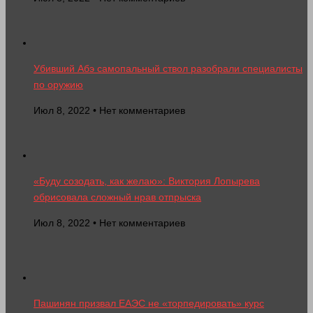
Убивший Абэ самопальный ствол разобрали специалисты
по оружию
Июл 8, 2022 • Нет комментариев
«Буду созодать, как желаю»: Виктория Лопырева
обрисовала сложный нрав отпрыска
Июл 8, 2022 • Нет комментариев
Пашинян призвал ЕАЭС не «торпедировать» курс