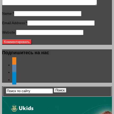
Name:
*
Email Address:
*
Website:
Подпишитесь на нас
odnoklassniki
vkontakte
telegram