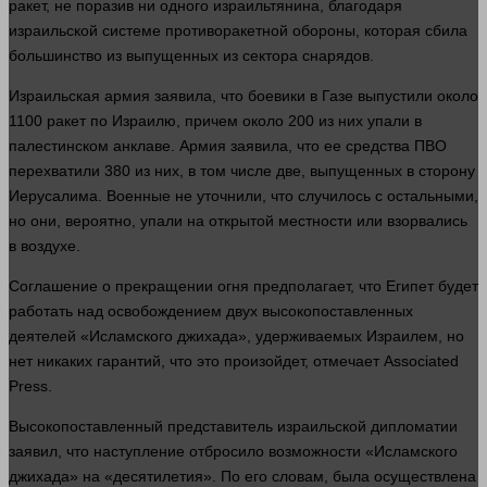
ракет, не поразив ни
одного
израильтянина, благодаря
израильской системе противоракетной обороны, которая сбила
большинство из выпущенных из сектора снарядов.
Израильская армия заявила, что боевики в Газе выпустили около
1100 ракет по Израилю, причем около 200 из них упали в
палестинском анклаве. Армия заявила, что ее
средства
ПВО
перехватили 380 из них, в том числе две, выпущенных в
сторону
Иерусалима. Военные не уточнили, что случилось с остальными,
но они,
вероятно
, упали на открытой местности или взорвались
в воздухе.
Соглашение о прекращении огня предполагает, что Египет будет
работать
над освобождением двух высокопоставленных
деятелей «Исламского джихада», удерживаемых Израилем, но
нет никаких гарантий, что это произойдет, отмечает Associated
Press.
Высокопоставленный представитель израильской дипломатии
заявил, что наступление отбросило
возможности
«Исламского
джихада» на «десятилетия». По его словам, была осуществлена