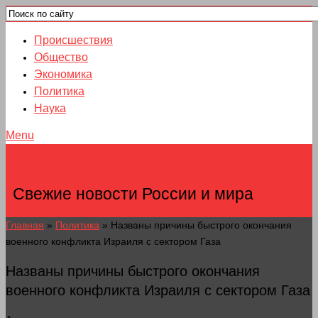
Происшествия
Общество
Экономика
Политика
Наука
Menu
НОВОСТИ ГОРОДОВ
Свежие новости России и мира
Главная
»
Политика
»
Названы причины быстрого окончания
военного конфликта Израиля с сектором Газа
Названы причины быстрого окончания
военного конфликта Израиля с сектором Газа