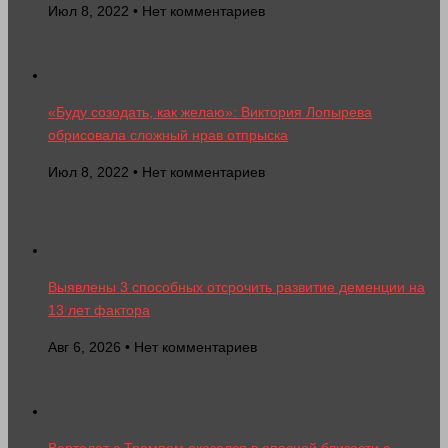
Июл 8, 2022 • Нет комментариев
«Буду созодать, как желаю»: Виктория Лопырева
обрисовала сложный нрав отпрыска
Июл 8, 2022 • Нет комментариев
Выявлены 3 способных отсрочить развитие деменции на
13 лет фактора
Авг 6, 2026 • Нет комментариев
Вертолет с Трампом оказался в опасной близости с