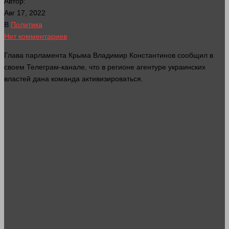
Автор:
Авг 17, 2022
В
Политика
Нет комментариев
Глава парламента Крыма Владимир Константинов сообщил в
своем Телеграм-канале, что в регионе агентуре украинских
властей дана команда активизироваться.