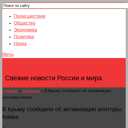
Происшествия
Общество
Экономика
Политика
Наука
Menu
НОВОСТИ ГОРОДОВ
Свежие новости России и мира
Главная
»
Политика
»
В Крыму сообщили об активизации
агентуры Киева
В Крыму сообщили об активизации агентуры
Киева