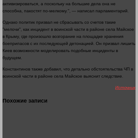
активизироваться, а поскольку на большие
дела
она не
способна, пакостят по-мелкому.", — написал парламентарий.
Однако политик призвал не сбрасывать со счетов такие
"мелочи", как инцидент в воинской
части
в районе села Майское
в Крыму, где произошло возгорание на площадке хранения
боеприпасов с их последующей детонацией. Он призвал лишить
Киев
возможности
моделировать подобные инциденты в
будущем.
Константинов также добавил, что детально обстоятельства ЧП в
воинской
части
в районе села Майское выяснит следствие.
Источник
Похожие записи