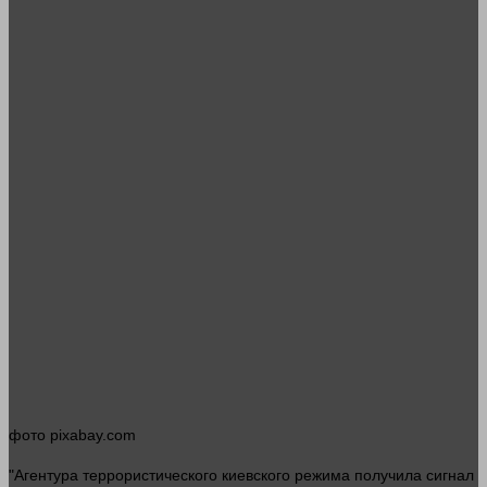
фото
pixabay.com
"Агентура террористического киевского режима получила сигнал