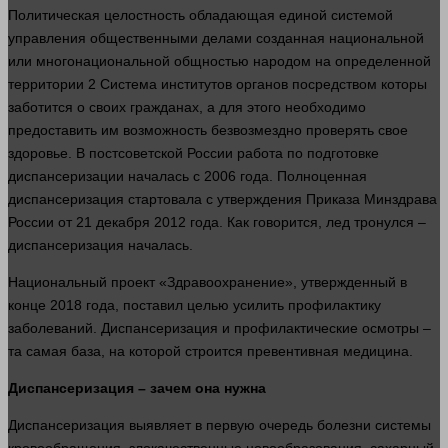
Политическая целостность обладающая единой системой
управления общественными делами созданная национальной
или многонациональной общностью народом на определенной
территории 2 Система институтов органов посредством которы
заботится о своих гражданах, а для этого необходимо
предоставить им возможность безвозмездно проверять свое
здоровье. В постсоветской России работа по подготовке
диспансеризации началась с 2006
года
. Полноценная
диспансеризация стартовала с утверждения Приказа Минздрава
России от 21 декабря 2012
года
. Как говорится, лед тронулся –
диспансеризация началась.
Национальный проект «Здравоохранение», утвержденный в
конце 2018
года
, поставил целью усилить профилактику
заболеваний. Диспансеризация и профилактические осмотры –
та самая
база
, на которой строится превентивная
медицина
.
Диспансеризация – зачем она нужна
Диспансеризация выявляет в первую очередь болезни
системы