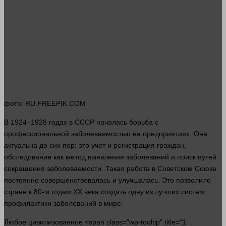
фото
: RU.FREEPIK.COM
В 1924–1928 годах в СССР началась борьба с
профессиональной заболеваемостью на предприятиях. Она
актуальна до сих пор: это учет и регистрация граждан,
обследование как
метод
выявления заболеваний и поиск путей
сокращения заболеваемости. Такая работа в Советском Союзе
постоянно совершенствовалась и улучшалась. Это позволило
стране к 80-м годам ХХ века создать одну из лучших систем
профилактики заболеваний в мире.
Любое цивилизованное <span class="wp-tooltip" title="1