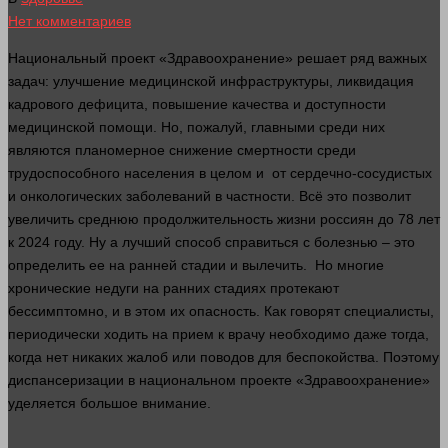
Нет комментариев
Национальный проект «Здравоохранение» решает ряд важных
задач: улучшение медицинской инфраструктуры, ликвидация
кадрового
дефицита
, повышение качества и доступности
медицинской помощи. Но, пожалуй, главными среди них
являются планомерное снижение смертности среди
трудоспособного населения в целом и от сердечно-сосудистых
и онкологических заболеваний в частности. Всё это позволит
увеличить среднюю продолжительность
жизни
россиян до 78
лет
к 2024 году. Ну а лучший способ справиться с болезнью – это
определить ее на ранней стадии и вылечить. Но многие
хронические недуги на ранних стадиях протекают
бессимптомно, и в этом их опасность. Как
говорят
специалисты,
периодически ходить на прием к врачу необходимо даже тогда,
когда нет никаких жалоб или поводов для беспокойства. Поэтому
диспансеризации в национальном проекте «Здравоохранение»
уделяется большое
внимание
.