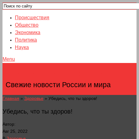
Происшествия
Общество
Экономика
Политика
Наука
Menu
НОВОСТИ ГОРОДОВ
Свежие новости России и мира
Главная
»
Здоровье
»
Убедись, что ты здоров!
Убедись, что ты здоров!
Автор:
Авг 25, 2022
В
Здоровье