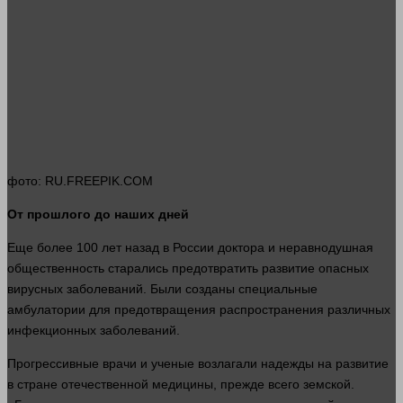
фото
: RU.FREEPIK.COM
От прошлого до
наших
дней
Еще более 100
лет
назад в России доктора и неравнодушная
общественность старались предотвратить развитие опасных
вирусных заболеваний. Были созданы специальные
амбулатории для предотвращения распространения различных
инфекционных заболеваний.
Прогрессивные врачи и ученые возлагали надежды на развитие
в стране отечественной
медицины
, прежде всего земской.