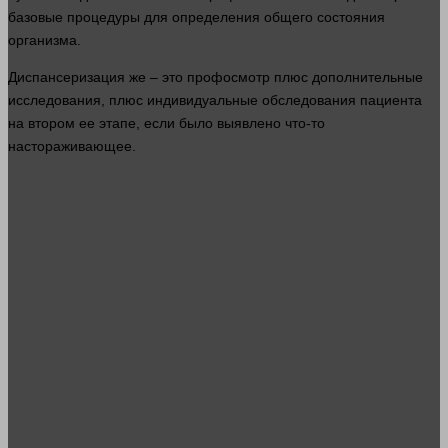
базовые процедуры для
определения
общего состояния
организма.
Диспансеризация же – это профосмотр плюс дополнительные
исследования, плюс индивидуальные обследования пациента
на втором ее этапе, если было выявлено что-то
настораживающее.