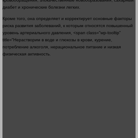
кровообращения
, злокачественные новообразования, сахарный
диабет и хронические болезни легких.
Кроме того, она определяет и корректирует основные факторы
риска
развития
заболеваний, к которым относятся повышенный
уровень артериального
давления
, <span class="wp-tooltip"
title="Нерастворим в воде и глюкозы в
крови
, курение,
потребление алкоголя, нерациональное питание и низкая
физическая активность.