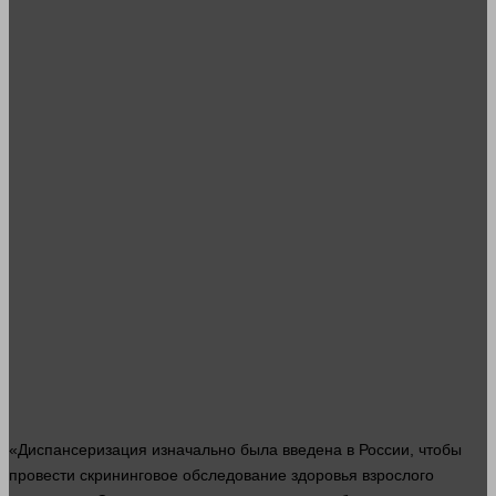
«Диспансеризация изначально была введена в России, чтобы
провести скрининговое обследование здоровья взрослого