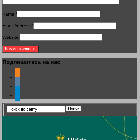
Name:
*
Email Address:
*
Website:
Подпишитесь на нас
odnoklassniki
vkontakte
telegram