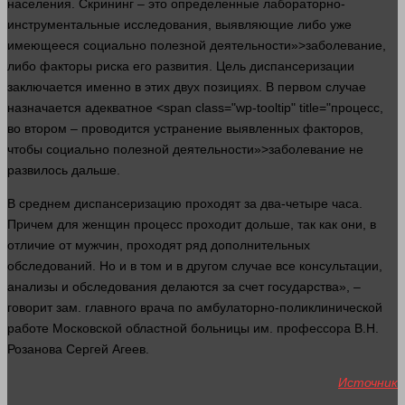
населения. Скрининг – это определенные лабораторно-
инструментальные исследования, выявляющие либо уже
имеющееся социально полезной деятельности»>заболевание,
либо факторы риска его
развития
. Цель диспансеризации
заключается именно в этих двух позициях. В первом
случае
назначается адекватное <span class="wp-tooltip" title="процесс,
во втором – проводится устранение выявленных
факторов
,
чтобы социально полезной деятельности»>заболевание не
развилось дальше.
В среднем диспансеризацию проходят за два-четыре часа.
Причем для женщин
процесс
проходит дольше, так как они, в
отличие от мужчин, проходят ряд дополнительных
обследований. Но и в том и в другом
случае
все консультации,
анализы и обследования делаются за счет государства», –
говорит
зам. главного врача по амбулаторно-поликлинической
работе Московской областной больницы им. профессора В.Н.
Розанова Сергей Агеев.
Источник