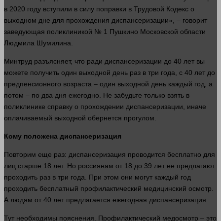
в 2020 году вступили в силу поправки в Трудовой
Кодекс
о
выходном дне для прохождения диспансеризации», –
говорит
заведующая поликлиникой № 1 Пушкино Московской
области
Людмила Шумилина.
Минтруд разъясняет, что ради диспансеризации до 40
лет
вы
можете получить
один
выходной
день
раз в три
года
, с 40
лет
до
предпенсионного возраста –
один
выходной
день
каждый год, а
потом – по два
дня
ежегодно. Не забудьте только взять в
поликлинике справку о прохождении диспансеризации, иначе
оплачиваемый выходной обернется прогулом.
Кому положена диспансеризация
Повторим еще раз: диспансеризация проводится бесплатно для
лиц старше 18
лет
. Но россиянам от 18 до 39
лет
ее предлагают
проходить раз в три
года
. При этом они могут каждый год
проходить бесплатный профилактический медицинский
осмотр
.
А людям от 40
лет
предлагается ежегодная диспансеризация.
Тут необходимы пояснения. Профилактический медосмотр – это