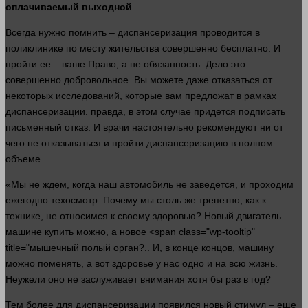
оплачиваемый выходной
Всегда
нужно
помнить – диспансеризация проводится в
поликлинике по месту жительства совершенно бесплатно. И
пройти ее – ваше
Право
, а не обязанность. Дело это
совершенно добровольное. Вы можете даже отказаться от
некоторых исследований, которые вам предложат в рамках
диспансеризации.
правда
, в этом
случае
придется подписать
письменный отказ. И врачи настоятельно рекомендуют ни от
чего не отказываться и пройти диспансеризацию в полном
объеме.
«Мы не ждем, когда наш автомобиль не заведется, и проходим
ежегодно техосмотр. Почему мы столь же трепетно, как к
технике, не относимся к своему здоровью? Новый двигатель
машине купить можно, а новое <span class="wp-tooltip"
title="мышечный полый орган?.. И, в конце концов, машину
можно поменять, а вот здоровье у нас одно и на всю
жизнь
.
Неужели оно не заслуживает внимания хотя бы раз в год?
Тем более для диспансеризации появился новый стимул – еще