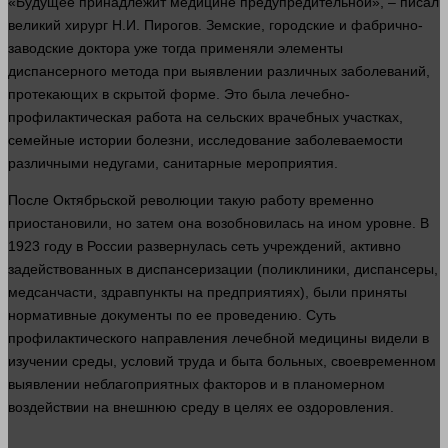
«Будущее принадлежит
медицине
предупредительной», – писал
великий хирург Н.И. Пирогов. Земские, городские и фабрично-
заводские доктора уже тогда применяли элементы
диспансерного метода при выявлении различных заболеваний,
протекающих в скрытой форме. Это была лечебно-
профилактическая работа на сельских врачебных участках,
семейные
истории
болезни,
исследование
заболеваемости
различными недугами, санитарные мероприятия.
После Октябрьской революции такую
работу
временно
приостановили, но затем она возобновилась на ином уровне. В
1923 году в России развернулась
сеть
учреждений, активно
задействованных в диспансеризации (поликлиники, диспансеры,
медсанчасти, здравпункты на предприятиях), были приняты
нормативные документы по ее проведению. Суть
профилактического направления лечебной
медицины
видели в
изучении среды, условий труда и быта больных, своевременном
выявлении неблагоприятных
факторов
и в планомерном
воздействии на внешнюю среду в целях ее оздоровления.