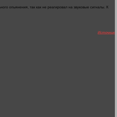
ного опьянения, так как не реагировал на звуковые сигналы. К
Источник