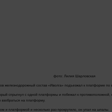
фото
: Лилия Шарловская
сов железнодорожный состав «Иволга» подъезжал к платформе по 
орый спрыгнул с
одной
платформы и побежал к противоположной, к 
 взобраться на платформу.
здом и платформой и
несколько
раз прокрутило, он упал на шпалы.