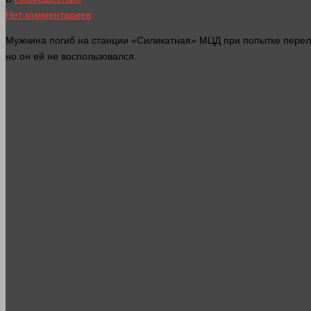
Нет комментариев
Мужчина погиб на станции «Силикатная» МЦД при попытке перел
но он ей не воспользовался.