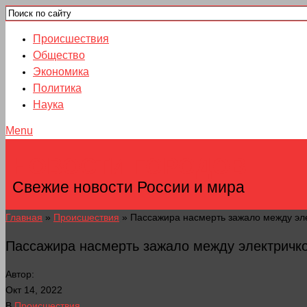
Происшествия
Общество
Экономика
Политика
Наука
Menu
НОВОСТИ ГОРОДОВ
Свежие новости России и мира
Главная
»
Происшествия
»
Пассажира насмерть зажало между эл
Пассажира насмерть зажало между электричк
Автор:
Окт 14, 2022
В
Происшествия