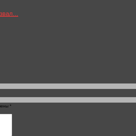
звал...
ечены
*