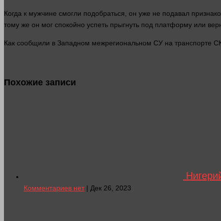
Когда к мужчине смогли подобраться, он уже не подавал
признако
тому же он
мог
спокойно
успеть прыгнуть под платформу или вер
Как сообщили в Западном межрегиональном СУ на транспорте СК 
Похожие записи
Нигерий
Комментариев нет
| Дек 26, 2023