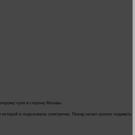
второму пути в
сторону
Москвы.
которой и подъезжала электричка. Поезд начал срочно подавать