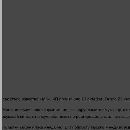
Как
стало
известно «МК», ЧП произошло 13 октября. Около 22 ча
Машинист уже начал
торможение
, как
вдруг
заметил мужчину, кот
звуковой сигнал, но мужчина никак не реагировал, а
стал
пытаться
Попытки закончились неудачно. Его попросту зажало между пое