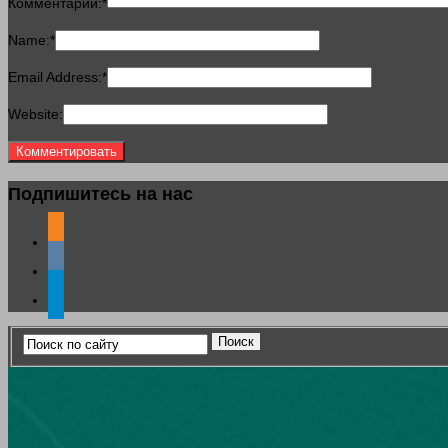
Комментарий:
*
Name:
*
Email Address:
*
Website:
Подпишитесь на нас
odnoklassniki
vkontakte
telegram