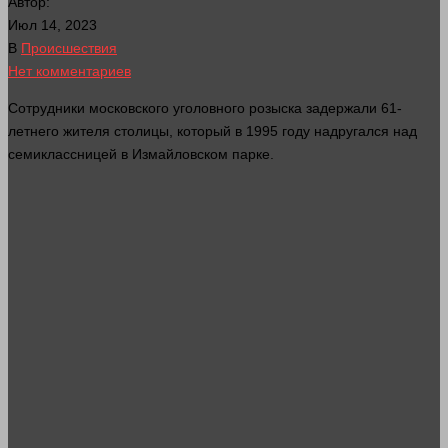
Автор:
Июл 14, 2023
В
Происшествия
Нет комментариев
Сотрудники московского уголовного розыска задержали 61-
летнего жителя столицы, который в 1995 году надругался над
семиклассницей в Измайловском парке.