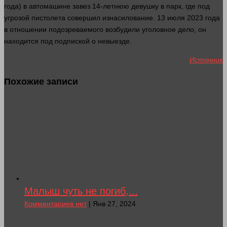
года
) в автомашине завез 14-летнюю девушку в парк, где под
угрозой пистолета совершил изнасилование. 13 июля 2023
года
в отношении подозреваемого возбудили уголовное дело, он
находится под подпиской о невыезде.
Источник
Похожие записи
Малыш чуть не погиб,...
Комментариев нет
| Янв 27, 2024