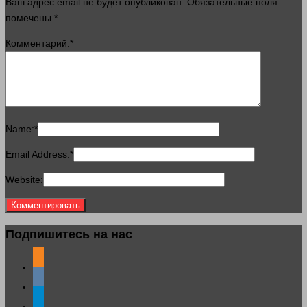
Ваш адрес email не будет опубликован.
Обязательные поля
помечены
*
Комментарий:
*
Name:
*
Email Address:
*
Website:
Подпишитесь на нас
odnoklassniki
vkontakte
telegram