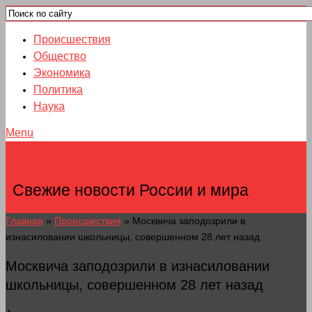
Происшествия
Общество
Экономика
Политика
Наука
Menu
НОВОСТИ ГОРОДОВ
Свежие новости России и мира
Главная
»
Происшествия
»
Москвича заподозрили в
изнасиловании школьницы, совершенном 28 лет назад
Москвича заподозрили в изнасиловании
школьницы, совершенном 28 лет назад