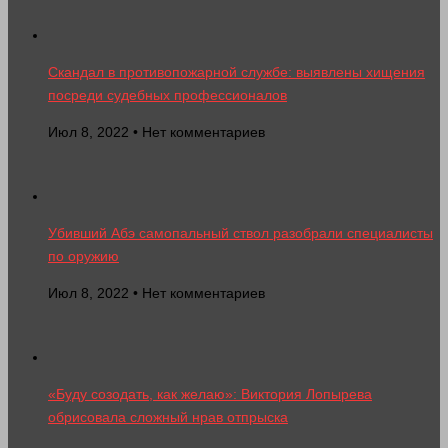
Скандал в противопожарной службе: выявлены хищения
посреди судебных профессионалов
Июл 8, 2022 • Нет комментариев
Убивший Абэ самопальный ствол разобрали специалисты
по оружию
Июл 8, 2022 • Нет комментариев
«Буду созодать, как желаю»: Виктория Лопырева
обрисовала сложный нрав отпрыска