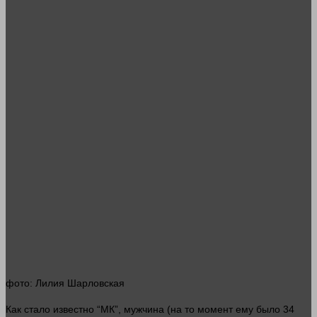
фото
: Лилия Шарловская
Как
стало
известно “МК”, мужчина (на то
момент
ему было 34