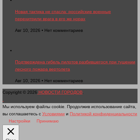
Новая тактика не спасла: российские военные
перехитрили врага в его же норах
Авг 10, 2026 • Нет комментариев
Подтверждена гибель пилотов разбившегося при тушении
лесного пожара вертолета
Авг 10, 2026 • Нет комментариев
Copyright © 2026
НОВОСТИ ГОРОДОВ
.
Мы используем файлы cookie. Продолжив использование сайта,
вы соглашаетесь с
Условиями
и
Политикой конфиденциальности
Настройки
Принимаю