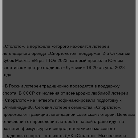
«Столото», в портфеле которого находятся лотереи
легендарного бренда «Спортолото», поддержал 2-й Открытый
Кубок Москвы «Игры ГТО» 2023, который прошел в Южном
спортивном центре стадиона «Лужники» 18-20 августа 2023
года
.
«В России лотереи традиционно проводятся в поддержку
спорта. В СССР отчисления от всенародно любимой лотереи
«Спортлото» на четверть профинансировали подготовку к
Олимпиаде-80. Сегодня лотереи семейства «Спортлото»,
продолжают традиции легендарной советской лотереи. Целевые
отчисления от проведения лотерей в нашей стране идут на
развитие физкультуры и спорта, в том числе массового.
Поддержка спорта – это
часть
ДНК «Столото». Мы являемся