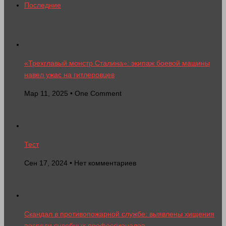
Последние
«Трехглавый монстр Сталина»: экипаж боевой машины
навел ужас на гитлеровцев
Мар 11, 2025 • One Comment
Тест
Сен 17, 2024 • Нет комментариев
Скандал в противопожарной службе: выявлены хищения
посреди судебных профессионалов