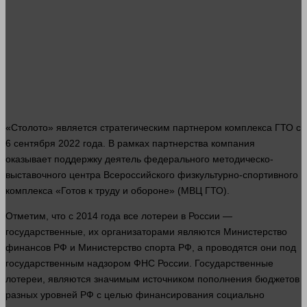
«Столото» является стратегическим партнером комплекса ГТО с
6 сентября 2022
года
. В рамках партнерства компания
оказывает поддержку
деятель федерального методическо-
выставочного центра Всероссийского физкультурно-спортивного
комплекса «Готов к труду и обороне» (МВЦ ГТО).
Отметим, что с 2014
года
все лотереи в России —
государственные, их организаторами являются Министерство
финансов РФ и Министерство спорта РФ, а проводятся они под
государственным надзором ФНС России. Государственные
лотереи, являются значимым источником пополнения бюджетов
разных уровней РФ с целью финансирования социально