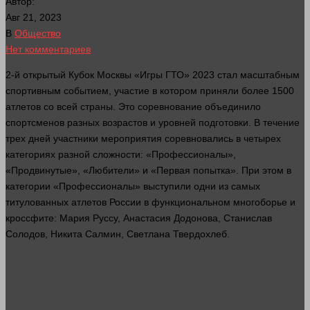
Автор:
Авг 21, 2023
В
Общество
Нет комментариев
2-й открытый Кубок Москвы «Игры ГТО» 2023
стал
масштабным
спортивным событием, участие в котором приняли более 1500
атлетов со всей
страны
. Это соревнование объединило
спортсменов разных возрастов и уровней подготовки. В течение
трех дней участники мероприятия соревновались в четырех
категориях разной сложности: «Профессионалы»,
«Продвинутые», «Любители» и «Первая попытка». При этом в
категории «Профессионалы» выступили одни из самых
титулованных атлетов России в функциональном многоборье и
кроссфите: Мария Руссу, Анастасия Додонова, Станислав
Солодов, Никита Салмин, Светлана Твердохлеб.