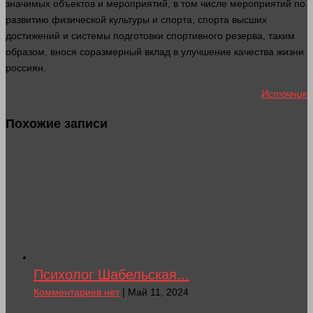
значимых объектов и мероприятий, в том числе мероприятий по
развитию физической культуры и спорта, спорта высших
достижений и
системы
подготовки спортивного резерва, таким
образом, внося соразмерный вклад в улучшение качества
жизни
россиян.
Источник
Похожие записи
Психолог Шабельская...
Комментариев нет
| Май 11, 2024