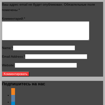
Ваш адрес email не будет опубликован.
Обязательные поля
помечены
*
Комментарий:
*
Name:
*
Email Address:
*
Website:
Подпишитесь на нас
odnoklassniki
vkontakte