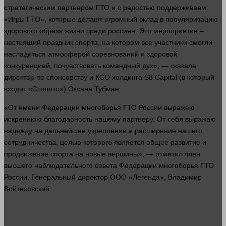
стратегическим партнером ГТО и с радостью поддерживаем
«Игры ГТО», которые делают огромный вклад в популяризацию
здорового образа
жизни
среди россиян. Это мероприятие –
настоящий праздник спорта, на котором все участники смогли
насладиться атмосферой соревнований и здоровой
конкуренцией, почувствовать командный дух», —
сказала
директор по спонсорству и КСО холдинга S8 Capital (в который
входит «Столото») Оксана Тубман.
«От
имени
Федерации многоборья ГТО России выражаю
искреннюю благодарность нашему партнеру. От себя выражаю
надежду на дальнейшее укрепление и
расширение
нашего
сотрудничества, целью которого является общее развитие и
продвижение спорта на новые вершины», — отметил член
высшего наблюдательного совета Федерации многоборья ГТО
России, Генеральный директор ООО «Легенда», Владимир
Войтеховский.