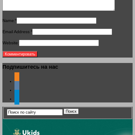
Name:
*
Email Address:
*
Website:
Подпишитесь на нас
odnoklassniki
vkontakte
telegram