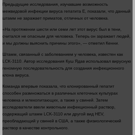
Предыдущие исследования, изучавшие возможность
межвидовой
инфекции
вируса гепатита Е, показали, что данный
штамм не заражает приматов, отличных от
человека
.
«На протяжении шести или семи
лет
этот
вирус
был в тени,
считался не опасным для
человека
. Теперь он заражает
людей
,
и мы должны выяснить причины этого», — отметил Кенни.
Штамм, связанный с заболеванием у
человека
, известен как
LCK-3110. Автор исследования Куш Ядав использовал вирусную
геномную последовательность для создания инфекционного
клона вируса.
Команда впервые показала, что клонированный гепатит
способен размножаться в различных клеточных культурах
человека
и млекопитающих, а также у свиней. Затем
исследователи ввели животным инфекционный раствор,
содержащий штамм LCK-3110 или
другой
вид HEV,
преобладающий у свиней в США, а также физиологический
раствор в качестве контрольного.