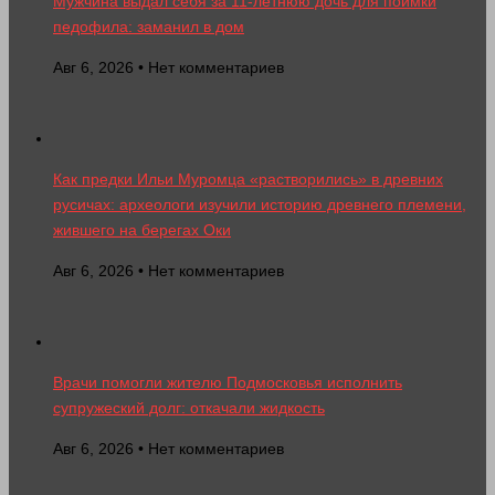
Мужчина выдал себя за 11-летнюю дочь для поимки
педофила: заманил в дом
Авг 6, 2026 • Нет комментариев
Как предки Ильи Муромца «растворились» в древних
русичах: археологи изучили историю древнего племени,
жившего на берегах Оки
Авг 6, 2026 • Нет комментариев
Врачи помогли жителю Подмосковья исполнить
супружеский долг: откачали жидкость
Авг 6, 2026 • Нет комментариев