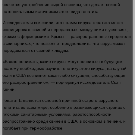
является употребление сырой свинины, что делает свиней
потенциальным источником этого вида гепатита.
Исследователи выяснили, что штамм вируса гепатита может
инфицировать свиней и передаваться между ними в условиях,
схожих с фермерскими. Крысы — распространенные вредители
в свинарниках, что позволяет предположить, что
вирус
может
передаваться от свиней к людям.
«Важно понимать, какие вирусы могут появиться в будущем,
поэтому необходимо изучить генетику этого вируса, на случай
если в США возникнет какая-либо ситуация, способствующая
его распространению», — подчеркнул исследователь Скотт
Кенни.
Гепатит Е является основной причиной острого вирусного
гепатита во всем мире, особенно в развивающихся странах с
плохими санитарными условиями. работоспособности
распространено среди свиней в США, в основном в печени, и
погибает при термообработке.