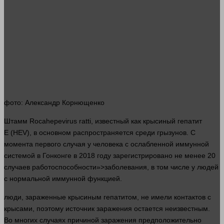
фото
: Александр Корнющенко
Штамм Rocahepevirus ratti, известный как крысиный гепатит
Е (HEV), в основном распространяется среди грызунов. С
момента первого случая у
человека
с ослабленной иммунной
системой в Гонконге в 2018 году
зарегистрировано
не менее 20
случаев работоспособности»>заболевания, в том числе у
людей
с нормальной иммунной функцией.
люди
, зараженные крысиным гепатитом, не имели контактов с
крысами, поэтому источник заражения остается неизвестным.
Во многих случаях причиной заражения предположительно