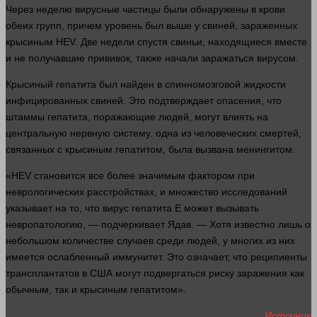
Через неделю вирусные частицы были обнаружены в
крови
обеих групп, причем уровень был выше у свиней, зараженных
крысиным HEV. Две недели спустя свиньи, находящиеся
вместе
и не получавшие прививок, также начали заражаться вирусом.
Крысиный гепатита был найден в спинномозговой жидкости
инфицированных свиней. Это подтверждает опасения, что
штаммы гепатита, поражающие
людей
, могут влиять на
центральную нервную систему.
одна
из человеческих
смертей
,
связанных с крысиным гепатитом, была вызвана менингитом.
«HEV становится все более значимым фактором при
неврологических расстройствах, и множество исследований
указывает на то, что
вирус
гепатита Е может вызывать
невропатологию, — подчеркивает Ядав. — Хотя известно лишь о
небольшом количестве случаев среди
людей
, у многих из них
имеется ослабленный иммунитет. Это означает, что реципиенты
трансплантатов в США могут подвергаться риску заражения как
обычным, так и крысиным гепатитом».
Источник