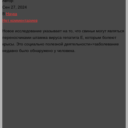
Автор:
Сен 27, 2024
В
Наука
Нет комментариев
Новое
исследование
указывает на то, что свиньи могут являться
переносчиками штамма вируса гепатита Е, которым болеют
крысы. Это социально полезной деятельности»>заболевание
недавно было обнаружено у
человека
.