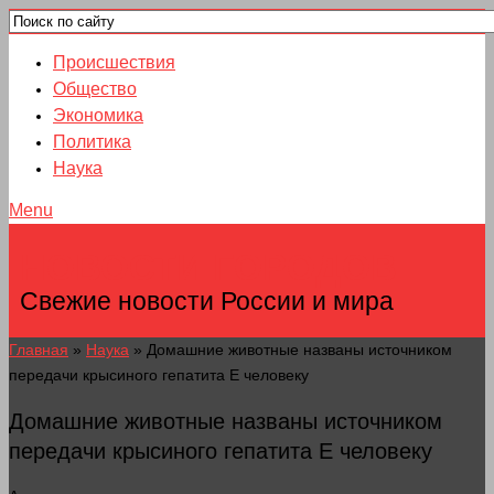
Происшествия
Общество
Экономика
Политика
Наука
Menu
НОВОСТИ ГОРОДОВ
Свежие новости России и мира
Главная
»
Наука
»
Домашние животные названы источником
передачи крысиного гепатита Е человеку
Домашние животные названы источником
передачи крысиного гепатита Е человеку