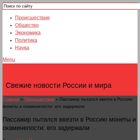
Происшествия
Общество
Экономика
Политика
Наука
Menu
НОВОСТИ ГОРОДОВ
Свежие новости России и мира
Главная
»
Происшествия
»
Пассажир пытался ввезти в Россию
монеты и окаменелости: его задержали
Пассажир пытался ввезти в Россию монеты и
окаменелости: его задержали