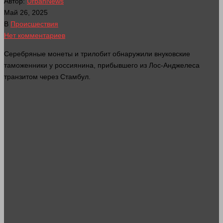
Автор:
UrbanNews
Май 26, 2025
В
Происшествия
Нет комментариев
Серебряные монеты и трилобит обнаружили внуковские
таможенники у россиянина, прибывшего из Лос-Анджелеса
транзитом через Стамбул.