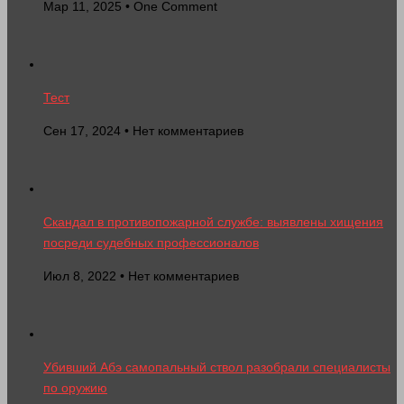
Мар 11, 2025 • One Comment
Тест
Сен 17, 2024 • Нет комментариев
Скандал в противопожарной службе: выявлены хищения
посреди судебных профессионалов
Июл 8, 2022 • Нет комментариев
Убивший Абэ самопальный ствол разобрали специалисты
по оружию