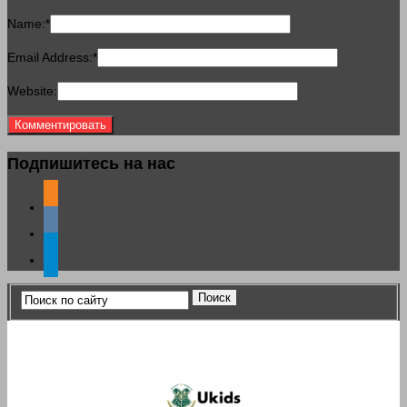
Name:
*
Email Address:
*
Website:
Подпишитесь на нас
odnoklassniki
vkontakte
telegram