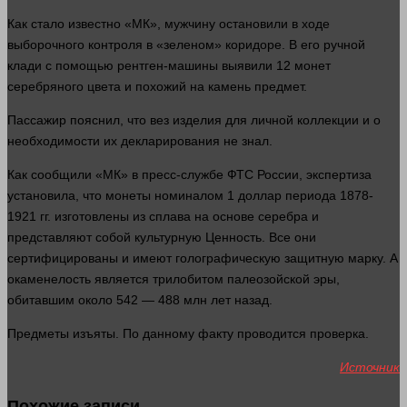
Как
стало
известно «МК», мужчину остановили в ходе
выборочного контроля в «зеленом» коридоре. В его ручной
клади с помощью рентген-
машины
выявили 12 монет
серебряного
цвета
и похожий на камень предмет.
Пассажир пояснил, что вез изделия для личной коллекции и о
необходимости их декларирования не знал.
Как сообщили «МК» в пресс-службе ФТС России,
экспертиза
установила, что монеты номиналом 1
доллар
периода 1878-
1921 гг. изготовлены из сплава на основе серебра и
представляют собой культурную
Ценность
. Все они
сертифицированы и имеют голографическую защитную марку. А
окаменелость является трилобитом палеозойской эры,
обитавшим около 542 — 488 млн
лет
назад.
Предметы изъяты. По данному факту проводится проверка.
Источник
Похожие записи