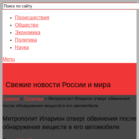
Происшествия
Общество
Экономика
Политика
Наука
Menu
НОВОСТИ ГОРОДОВ
Свежие новости России и мира
Главная
»
Политика
»
Митрополит Иларион отверг обвинения
после обнаружения веществ в его автомобиле
Митрополит Иларион отверг обвинения после
обнаружения веществ в его автомобиле