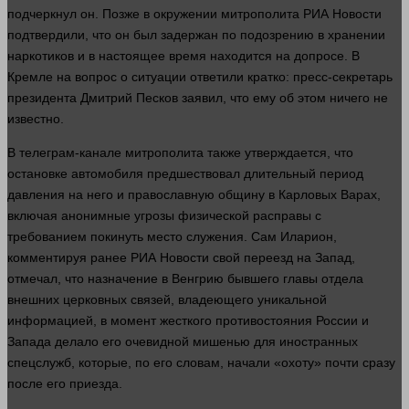
подчеркнул он. Позже в окружении митрополита РИА Новости
подтвердили, что он был задержан по подозрению в хранении
наркотиков и в настоящее
время
находится на допросе. В
Кремле на
вопрос
о ситуации ответили кратко: пресс-секретарь
президента Дмитрий Песков заявил, что ему об этом
ничего
не
известно.
В телеграм-канале митрополита также утверждается, что
остановке автомобиля предшествовал длительный период
давления
на него и православную общину в Карловых Варах,
включая анонимные угрозы физической расправы с
требованием покинуть
место
служения. Сам Иларион,
комментируя ранее РИА Новости свой переезд на Запад,
отмечал, что назначение в Венгрию бывшего главы отдела
внешних церковных связей, владеющего уникальной
информацией, в
момент
жесткого противостояния России и
Запада делало его очевидной мишенью для иностранных
спецслужб, которые, по его словам, начали «охоту» почти
сразу
после его приезда.