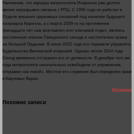
Напомним, что карьера митрополита Илариона уже долгое
время
неразрывно связана с РПЦ. С 1995
года
он работал в
Отделе внешних церковных сношений под началом будущего
патриарха Кирилла, а с марта 2009-го на протяжении
тринадцати
лет
сам возглавлял этот ключевой отдел, являясь
постоянным членом Священного синода и настоятелем храма
на
большой
Ордынке. В июне 2022
года
его перевели управлять
Будапештско-Венгерской епархией. Однако летом 2024
года
Синод временно отстранил его от должности. В декабре того же
года
митрополита окончательно освободили от управления,
отправив «на покой». Местом его служения был определен храм
в Карловых Варах.
Источник
Похожие записи