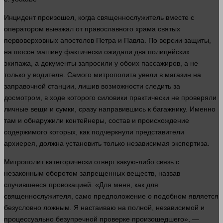
Инцидент произошел, когда священнослужитель
вместе
с
оператором выезжал от православного храма святых
первоверховных апостолов Петра и Павла. По версии защиты,
на шоссе машину фактически ожидали два полицейских
экипажа, а документы запросили у обоих пассажиров, а не
только у водителя. Самого митрополита увели в
магазин
на
заправочной станции, лишив
возможности
следить за
досмотром, в ходе которого силовики практически не проверяли
личные вещи и сумки,
сразу
направившись к багажнику. Именно
там и обнаружили контейнеры, состав и происхождение
содержимого которых, как подчеркнули представители
архиерея, должна установить только независимая
экспертиза
.
Митрополит категорически отверг какую-либо связь с
незаконным оборотом запрещенных веществ, назвав
случившееся провокацией. «Для меня, как для
священнослужителя, само предположение о подобном является
безусловно ложным. Я настаиваю на полной, независимой и
процессуально безупречной проверке произошедшего», —