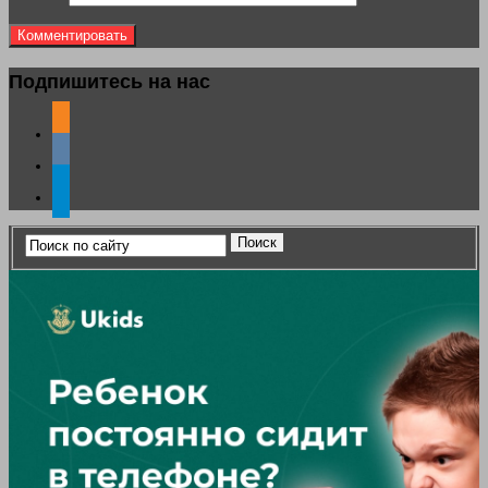
Подпишитесь на нас
odnoklassniki
vkontakte
telegram