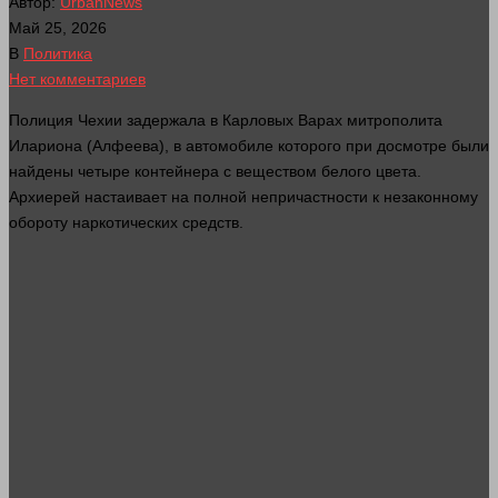
Автор:
UrbanNews
Май 25, 2026
В
Политика
Нет комментариев
Полиция Чехии задержала в Карловых Варах митрополита
Илариона (Алфеева), в автомобиле которого при досмотре были
найдены четыре контейнера с веществом белого
цвета
.
Архиерей настаивает на полной непричастности к незаконному
обороту наркотических средств.