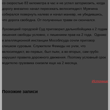
со скоростью 83 километра в час и не
успел
затормозить, когда
дорогу
внезапно
начал пересекать велосипедист. Мужчина
собирался повернуть налево и начал маневр, не убедившись,
что дорога свободна. От полученных
травм
он скончался.
Луховицкий городской
Суд
приговорил дальнобойщика к 2 годам
лишения свободы условно, с лишением прав на 2
года
. Однако
в апелляционной инстанции Мособлсуда сочли приговор
слишком
суровым. Служители Фемиды не учли, что
велосипедист, во-первых, был пьян, а во-вторых, сам грубо
нарушил правила дорожного движения. Поэтому условный срок
водителю грузовика снизили еще на 2 месяца.
Источник
Похожие записи