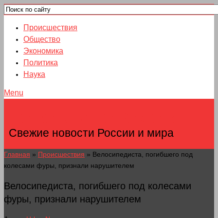
Происшествия
Общество
Экономика
Политика
Наука
Menu
НОВОСТИ ГОРОДОВ
Свежие новости России и мира
Главная
»
Происшествия
»
Велосипедиста, погибшего под
колесами фуры, признали нарушителем
Велосипедиста, погибшего под колесами
фуры, признали нарушителем