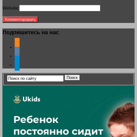
Website:
Подпишитесь на нас
odnoklassniki
vkontakte
telegram