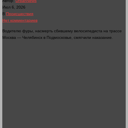
Автор:
UrbanNews
Июл 6, 2026
В
Происшествия
Нет комментариев
Водителю фуры, насмерть сбившему велосипедиста на трассе
Москва — Челябинск в Подмосковье, смягчили наказание.