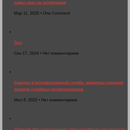
навел ужас на гитлеровцев
Мар 11, 2025 • One Comment
Тест
Сен 17, 2024 • Нет комментариев
Скандал в противопожарной службе: выявлены хищения
посреди судебных профессионалов
Июл 8, 2022 • Нет комментариев
Убивший Абэ самопальный ствол разобрали специалисты