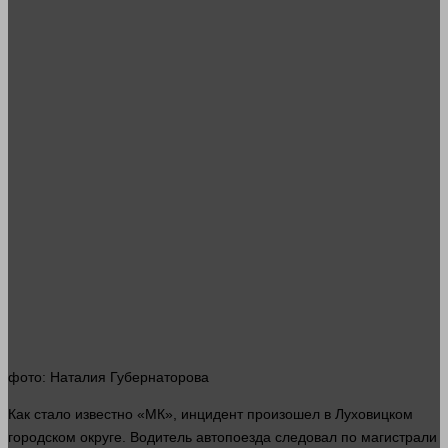
фото
: Наталия Губернаторова
Как
стало
известно «МК», инцидент произошел в Луховицком
городском округе. Водитель автопоезда следовал по магистрали