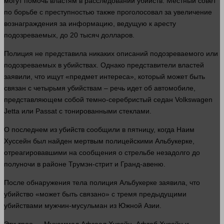
могут помочь властям в расследовании убийств. Местный совет
по борьбе с преступностью также проголосовал за увеличение
вознаграждения за
информацию
, ведущую к аресту
подозреваемых, до 20 тысяч
долларов
.
Полиция не представила никаких описаний подозреваемого или
подозреваемых в убийствах. Однако представители властей
заявили, что ищут «предмет интереса», который может быть
связан с четырьмя убийствам – речь
идет
об автомобиле,
представляющем собой темно-серебристый седан Volkswagen
Jetta или Passat с тонированными стеклами.
О последнем из убийств сообщили в пятницу, когда Наим
Хуссейн был найден мертвым полицейскими Альбукерке,
отреагировавшими на сообщения о стрельбе незадолго до
полуночи в районе Трумэн-стрит и Гранд-авеню.
После
обнаружения
тела
полиция Альбукерке заявила, что
убийство
«может быть связано» с тремя предыдущими
убийствами мужчин-мусульман из Южной Азии.