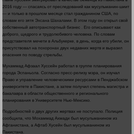
2016 году — спасаясь от преследований как мусульманин-шиит
— и только в
прошлом
месяце
стал
гражданином США, по
словам его зятя Эхсана Шахалами. В этом году он открыл свой
собственный автотранспортный
бизнес
. Его описывают как
доброго, щедрого и трудолюбивого
человека
. По словам
представителя мечети в Альбукерке, в
день
, когда его убили, он
присутствовал на похоронах двух недавних жертв и выразил
опасения по поводу стрельбы.
Мухаммад Афзаал Хуссейн работал в группе планирования
города Эспаньола. Согласно пресс-релизу мэра, он изучал
Право
и управление человеческими ресурсами в Пенджабском
университете в Пакистане, а затем получил степень магистра и
бакалавра в
области
общественного и регионального
планирования в Университете Нью-Мексико.
Подробностей о двух других жертвах не поступало. Полиция
сообщила, что Мохаммад Ахмади был мусульманином из
Афганистана, а Афтаб Хусейн был мусульманином из
Пакистана.