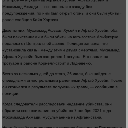
Эти трое — Мухаммад Афзаал Хусейн, Афтаб Хусейн и
Мохаммад Ахмади — все «попали в засаду без
предупреждения, по ним был открыт
огонь
, и они были убиты»,
ранее сообщил Кайл Хартсок.
Двое из них, Мухаммад Афзаал Хусейн и Афтаб Хусейн, оба
были пакистанцами и были убиты на юго-востоке Альбукерке
недалеко от Центральной авеню. Полиция заявила, что
«установила связь» между этими двумя смертями. Мухаммад
Афзаал Хуссейн был застрелен 1 августа. Его нашли на
тротуаре в районе Корнелл-стрит и Лид-авеню.
Всего за
несколько
дней до этого, 26 июля, был найден с
очевидными огнестрельными ранениями Афтаб Хусейн. Позже
он скончался в результате полученных
травм
, — сообщили в
полиции.
Когда следователи расследовали недавние
убийства
, они
обратили свое
внимание
на
убийство
7 ноября 2021
года
Мохаммада Ахмади, мусульманина из Афганистана.
Наим Хуссейн эмигрировал в качестве беженца из Пакистана в