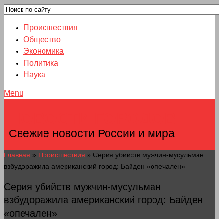
Происшествия
Общество
Экономика
Политика
Наука
Menu
НОВОСТИ ГОРОДОВ
Свежие новости России и мира
Главная
»
Происшествия
»
Серия убийств мужчин-мусульман
взбудоражила американский город: Байден «опечален»
Серия убийств мужчин-мусульман
взбудоражила американский город: Байден
«опечален»