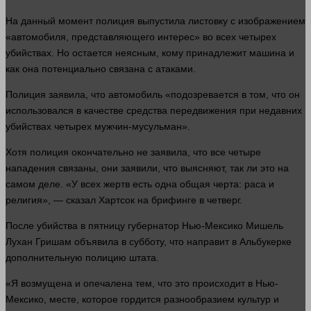
На данный
момент
полиция выпустила листовку с изображением
«автомобиля, представляющего интерес» во всех четырех
убийствах. Но остается неясным, кому принадлежит
машина
и
как она потенциально связана с атаками.
Полиция заявила, что автомобиль «подозревается в том, что он
использовался в качестве
средства
передвижения при недавних
убийствах четырех мужчин-мусульман».
Хотя полиция окончательно не заявила, что все четыре
нападения связаны, они заявили, что выясняют, так ли это на
самом деле. «У всех жертв есть
одна
общая черта: раса и
религия», —
сказал
Хартсок на брифинге в четверг.
После
убийства
в пятницу губернатор Нью-Мексико Мишель
Лухан Гришам объявила в субботу, что направит в Альбукерке
дополнительную полицию штата.
«Я возмущена и опечалена тем, что это происходит в Нью-
Мексико,
месте
, которое гордится разнообразием культур и