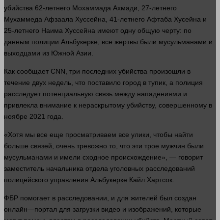
убийства
62-летнего Мохаммада Ахмади, 27-летнего
Мухаммеда Афзаала Хуссейна, 41-летнего Афтаба Хусейна и
25-летнего Наима Хуссейна имеют одну общую черту: по
данным полиции Альбукерке, все
жертвы
были мусульманами и
выходцами из Южной Азии.
Как сообщает CNN, три последних
убийства
произошли в
течение двух недель, что поставило
город
в тупик, а полиция
расследует потенциальную связь между нападениями и
привлекла
внимание
к нераскрытому убийству, совершенному в
ноябре 2021
года
.
«Хотя мы все еще просматриваем все улики, чтобы найти
больше
связей, очень тревожно то, что эти трое мужчин были
мусульманами и имели сходное происхождение», —
говорит
заместитель начальника отдела уголовных расследований
полицейского управления Альбукерке Кайл Хартсок.
ФБР помогает в расследовании, и для жителей был создан
онлайн
—
портал
для загрузки
видео
и изображений, которые