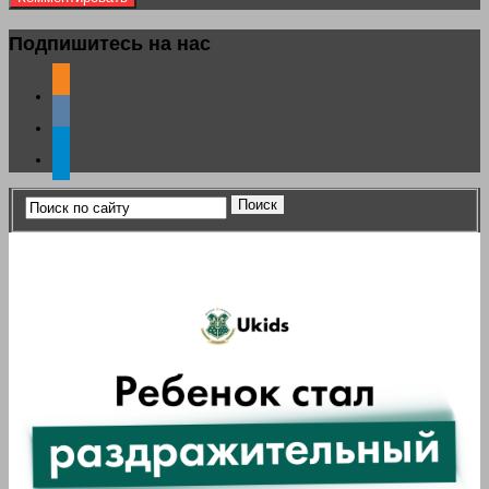
Подпишитесь на нас
odnoklassniki
vkontakte
telegram