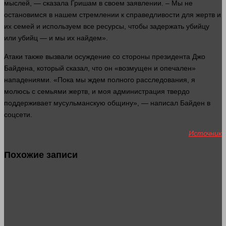
мыслей, —
сказала
Гришам в своем заявлении. – Мы не
остановимся в нашем стремлении к справедливости для жертв и
их семей и используем все ресурсы, чтобы задержать убийцу
или убийц — и мы их найдем».
Атаки также вызвали осуждение со
стороны
президента Джо
Байдена, который
сказал
, что он «возмущен и опечален»
нападениями. «Пока мы ждем полного расследования, я
молюсь с семьями жертв, и моя администрация твердо
поддерживает мусульманскую общину», — написал Байден в
соцсети.
Источник
Похожие записи