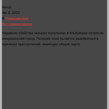
Автор:
Авг 9, 2022
В
Происшествия
Нет комментариев
Недавние
убийства
четырех мусульман в Альбукерке потрясли
американский
город
. Полиция пока пытается разобраться в
причинах
преступлений
, имеющих общую черту.