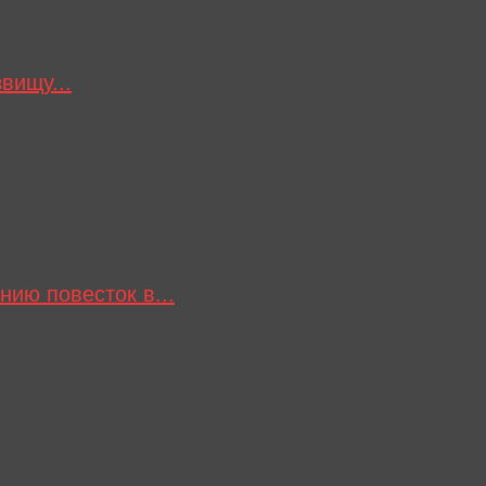
вищу...
нию повесток в...