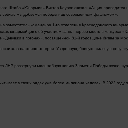
вного Штаба «Юнармии» Виктор Кауров
сказал
: «Акция проводится
же
сейчас
мы добьёмся победы над современным фашизмом».
а заместитель командира 1-го отделения Краснодонского юнармей
нских юнармейцев с её участием занял первое
место
в конкурсе «К
е
«Девушки в погонах», посвящённой 81-й годовщине битвы за Мос
оспитала настоящего героя. Уверенную, боевую, сильную девушку,
уса ЛНР развернули масштабную копию Знамени Победы
возле
шур
итывает в своих рядах уже более миллиона
человек
. В 2022 году