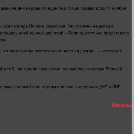
 накануне
дня
народного единства. Наши предки тогда (4 ноября
ского отряда Полина Засевская. Так отмечен ее вклад в
алендарь дней единых действий». Полина достойно представила
кву.
 которая сумела вселить уверенность в других», — отметила
фа №5, где отдали свои
жизни
юнармейцы во
время
Великой
 первые юнармейские отряды появились в городах ДНР и ЛНР,
Источник