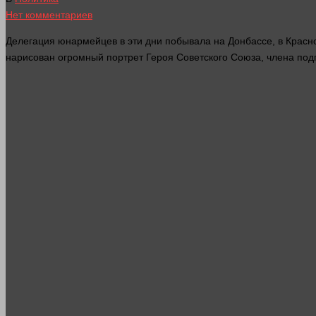
Нет комментариев
Делегация юнармейцев в эти дни побывала на Донбассе, в Крас
нарисован огромный портрет Героя Советского Союза, члена по