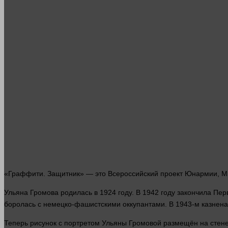
«Граффити. Защитник» — это Всероссийский проект Юнармии, М
Ульяна Громова родилась в 1924 году. В 1942 году закончила П
боролась с немецко-фашистскими оккупантами. В 1943-м казне
Теперь рисунок с портретом Ульяны Громовой размещён на стене