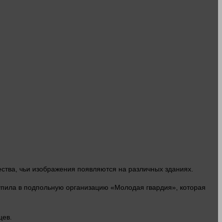
тва, чьи изображения появляются на различных зданиях.
тупила в подпольную организацию «Молодая гвардия», которая
цев.