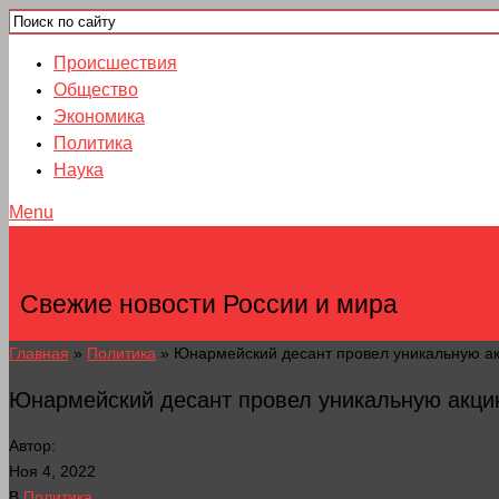
Происшествия
Общество
Экономика
Политика
Наука
Menu
НОВОСТИ ГОРОДОВ
Свежие новости России и мира
Главная
»
Политика
»
Юнармейский десант провел уникальную а
Юнармейский десант провел уникальную акци
Автор:
Ноя 4, 2022
В
Политика