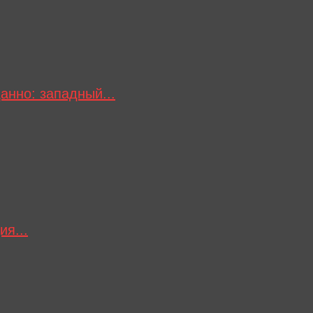
анно: западный...
я...