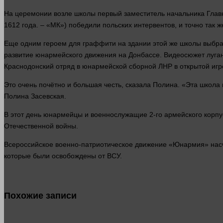
На церемонии
возле
школы первый заместитель начальника Гла
1612
года
. – «МК») победили польских интервентов, и точно так 
Еще одним героем для граффити на здании этой же школы выбран
развитие юнармейского движения на Донбассе. Видеосюжет луга
Краснодонский отряд в юнармейской сборной ЛНР в открытой
игр
Это очень почётно и большая честь,
сказала
Полина. «Эта школа в
Полина Засевская.
В этот
день
юнармейцы и военнослужащие 2-го армейского корп
Отечественной
войны
.
Всероссийское военно-патриотическое
движение
«Юнармия» насч
которые были освобождены от ВСУ.
Похожие записи