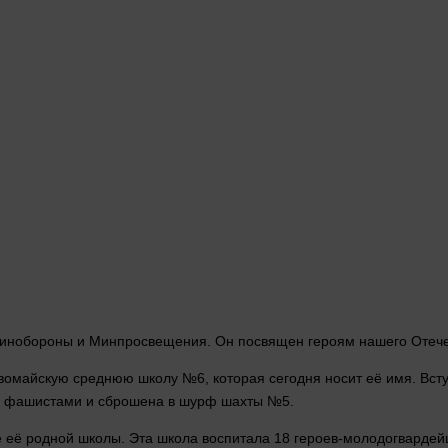
инобороны и Минпросвещения. Он посвящен героям нашего Отечес
ервомайскую среднюю
школу
№6, которая сегодня носит её
имя
. Вс
на фашистами и сброшена в шурф шахты №5.
 её родной школы. Эта школа воспитала 18 героев-молодогвардей