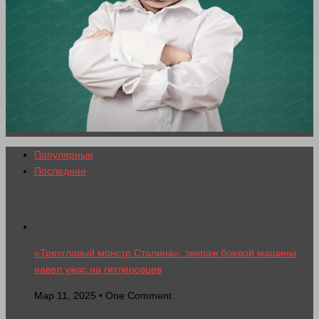
Популярные
Последние
«Трехглавый монстр Сталина»: экипаж боевой машины
навел ужас на гитлеровцев
Мар 11, 2025 • One Comment