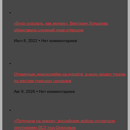
«Буду созодать, как желаю»: Виктория Лопырева
обрисовала сложный нрав отпрыска
Июл 8, 2022 • Нет комментариев
Отчаянные домохозяйки на курорте: в моду вошел туризм
по местам турецких сериалов
Авг 8, 2026 • Нет комментариев
«Получили на орехи»: российские войска потрепали
группировку ВСУ под Ореховым