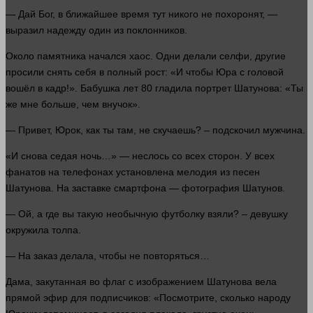
— Дай
Бог
, в ближайшее
время
тут никого не похоронят, —
выразил надежду
один
из поклонников.
Около памятника начался хаос. Одни делали селфи, другие
просили снять себя в полный рост: «И чтобы Юра с
головой
вошёл в кадр!». Бабушка
лет
80 гладила портрет Шатунова: «Ты
же мне
больше
, чем внучок».
— Привет, Юрок, как ты там, не скучаешь? – подскочил мужчина.
«И снова седая
ночь
…» — неслось со всех сторон. У всех
фанатов на телефонах установлена мелодия из песен
Шатунова. На заставке смартфона — фотография Шатунов.
— Ой, а где вы такую необычную футболку взяли? – девушку
окружила толпа.
— На
заказ
делала, чтобы не повторяться…
Дама, закутанная во флаг с изображением Шатунова вела
прямой эфир для подписчиков: «Посмотрите,
сколько
народу