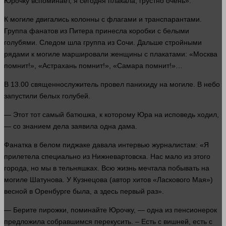
Юрочку вспоминает, я сегодня плакала, грустно очень».
К могиле двигались колонны с флагами и транспарантами.
Группа фанатов из Питера принесла коробки с белыми
голубями. Следом шла группа из Сочи. Дальше стройными
рядами к могиле маршировали женщины с плакатами: «Москва
помнит!», «Астрахань помнит!», «Самара помнит!»…
В 13.00 священнослужитель провел панихиду на могиле. В небо
запустили белых голубей.
— Этот тот самый батюшка, к которому Юра на исповедь ходил,
— со знанием
дела
заявила
одна
дама.
Фанатка в белом пиджаке давала интервью журналистам: «Я
прилетела специально из Нижневартовска. Нас мало из этого
города, но мы в тельняшках. Всю
жизнь
мечтала побывать на
могиле Шатунова. У Кузнецова (автор хитов «Ласкового Мая»)
весной в Оренбурге была, а
здесь
первый раз».
— Берите пирожки, поминайте Юрочку, —
одна
из пенсионерок
предложила собравшимся перекусить. – Есть с вишней, есть с