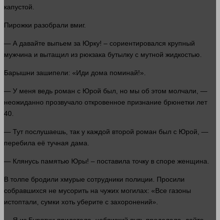
капустой.
Пирожки разобрали вмиг.
— А давайте выпьем за Юрку! – сориентировался крупный
мужчина и вытащил из рюкзака бутылку с мутной жидкостью.
Барышни зашипели: «Иди
дома
поминай!».
— У меня ведь роман с Юрой был, но мы об этом молчали, —
неожиданно прозвучало откровенное признание брюнетки
лет
40.
— Тут послушаешь, так у каждой второй роман был с Юрой, —
перебила её тучная дама.
— Клянусь памятью Юры! – поставила точку в споре
женщина
.
В толпе бродили хмурые сотрудники полиции. Просили
собравшихся не мусорить на чужих могилах: «Все газоны
истоптали, сумки хоть уберите с захоронений».