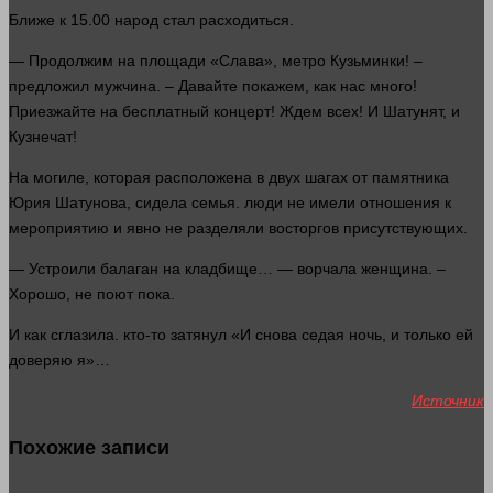
Ближе к 15.00 народ
стал
расходиться.
— Продолжим на
площади
«Слава», метро Кузьминки! –
предложил мужчина. – Давайте покажем, как нас
много
!
Приезжайте на бесплатный концерт! Ждем всех! И Шатунят, и
Кузнечат!
На могиле, которая расположена в двух шагах от памятника
Юрия Шатунова, сидела семья.
люди
не имели отношения к
мероприятию и явно не разделяли восторгов присутствующих.
— Устроили балаган на кладбище… — ворчала
женщина
. –
Хорошо, не поют пока.
И как сглазила.
кто-то затянул «И снова седая
ночь
, и только ей
доверяю я»…
Источник
Похожие записи