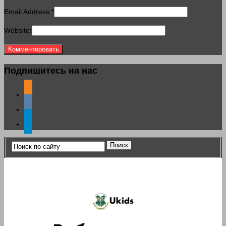
Email Address:
*
Website:
Подпишитесь на нас
odnoklassniki
vkontakte
telegram