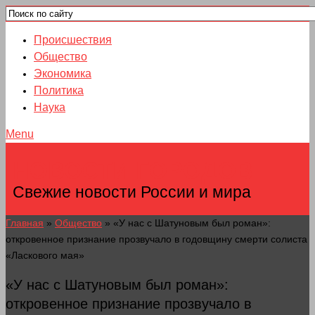
Происшествия
Общество
Экономика
Политика
Наука
Menu
НОВОСТИ ГОРОДОВ
Свежие новости России и мира
Главная
»
Общество
»
«У нас с Шатуновым был роман»:
откровенное признание прозвучало в годовщину смерти солиста
«Ласкового мая»
«У нас с Шатуновым был роман»:
откровенное признание прозвучало в