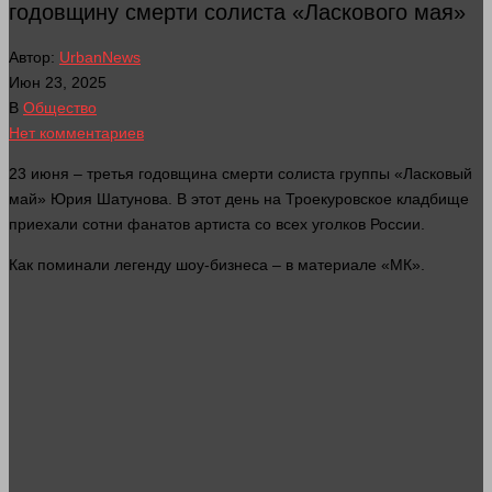
годовщину смерти солиста «Ласкового мая»
Автор:
UrbanNews
Июн 23, 2025
В
Общество
Нет комментариев
23 июня – третья годовщина
смерти
солиста группы «Ласковый
май» Юрия Шатунова. В этот
день
на Троекуровское кладбище
приехали сотни фанатов артиста со всех уголков России.
Как поминали легенду шоу-
бизнеса
– в материале «МК».