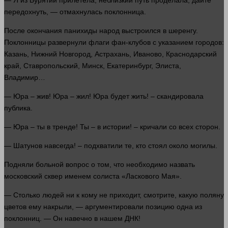
— Я из Бурятии прилетела, неблизкий путь проделала, дайте
передохнуть, — отмахнулась поклонница.
После окончания панихиды народ выстроился в шеренгу.
Поклонницы развернули флаги фан-клубов с указанием городов:
Казань, Нижний Новгород, Астрахань, Иваново, Краснодарский
край, Ставропольский, Минск, Екатеринбург, Элиста,
Владимир…
— Юра – жив! Юра – жил! Юра будет жить! – скандировала
публика.
— Юра – ты в тренде! Ты – в
истории
! – кричали со всех сторон.
— Шатунов навсегда! – подхватили те, кто
стоял
около могилы.
Подняли больной
вопрос
о том, что необходимо назвать
московский сквер именем солиста «Ласкового Мая».
— Столько
людей
ни к кому не приходит, смотрите, какую поляну
цветов ему накрыли, — аргументировали позицию
одна
из
поклонниц. — Он навечно в нашем ДНК!