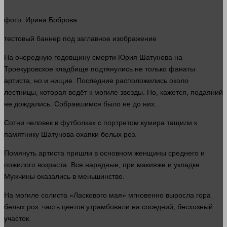
фото
: Ирина Боброва
тестовый
баннер
под заглавное изображение
На очередную годовщину
смерти
Юрия Шатунова на
Троекуровское кладбище подтянулись не только фанаты
артиста, но и нищие. Последние расположились около
лестницы, которая ведёт к могиле звезды. Но, кажется, подаяний
не дождались. Собравшимся было не до них.
Сотни
человек
в футболках с портретом кумира тащили к
памятнику Шатунова охапки белых роз.
Помянуть артиста пришли в основном женщины среднего и
пожилого возраста. Все нарядные, при макияже и укладке.
Мужчины оказались в меньшинстве.
На могиле солиста «Ласкового мая» мгновенно выросла гора
белых роз.
часть
цветов утрамбовали на соседний, бесхозный
участок.